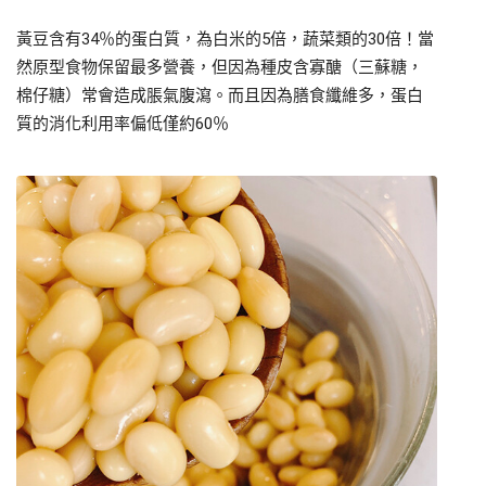
黃豆含有34％的蛋白質，為白米的5倍，蔬菜類的30倍！當
然原型食物保留最多營養，但因為種皮含寡醣（三蘇糖，
棉仔糖）常會造成脹氣腹瀉。而且因為膳食纖維多，蛋白
質的消化利用率偏低僅約60％