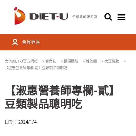
會員專區
大侑DIET-U官方網站
>
食尚誌
>
精選體驗
>
維他顧
>
大豆胜肽
>
【淑惠營養師專欄-貳】豆類製品聰明吃
【淑惠營養師專欄-貳】
豆類製品聰明吃
日期：2024/1/4