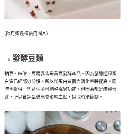
(陳月卿授權使用圖片)
發酵豆類
鈉豆、味磳、豆腐乳皆是黃豆發酵產品。因為發酵過程蛋
白質已經部分分解，所以就蛋白質而言消化率將提高。同
時也提供一些益生菌可調整腸胃功能。但因為都是醃製發
酵，所以含鈉量偏高會影響血壓，攝取時須節制。