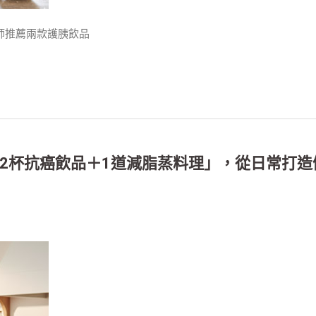
養師推薦兩款護胰飲品
2杯抗癌飲品＋1道減脂蒸料理」，從日常打造