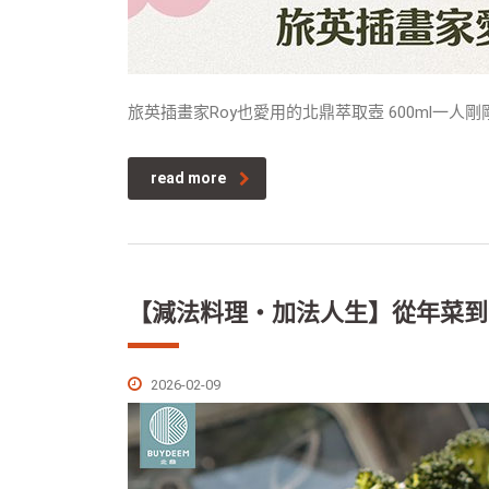
旅英插畫家Roy也愛用的北鼎萃取壺 600ml一人
read more
【減法料理・加法人生】從年菜到
2026-02-09