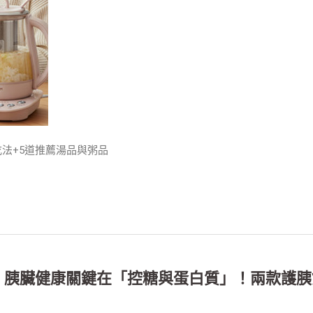
吃法+5道推薦湯品與粥品
師：胰臟健康關鍵在「控糖與蛋白質」！兩款護