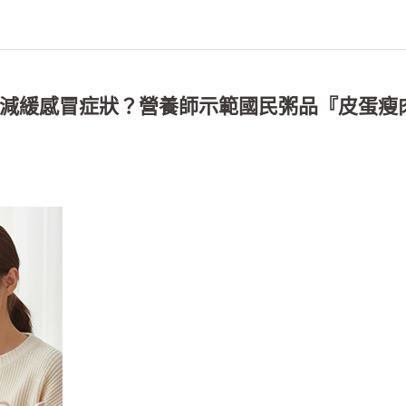
減緩感冒症狀？營養師示範國民粥品『皮蛋瘦