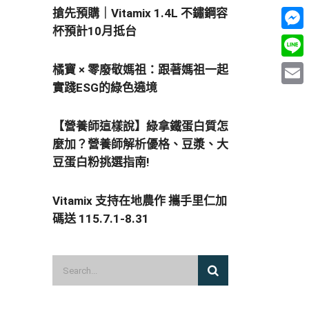
搶先預購｜Vitamix 1.4L 不鏽鋼容
杯預計10月抵台
Mess
Line
橘寶 × 零廢敬媽祖：跟著媽祖一起
實踐ESG的綠色遶境
Email
【營養師這樣說】綠拿鐵蛋白質怎
麼加？營養師解析優格、豆漿、大
豆蛋白粉挑選指南!
Vitamix 支持在地農作 攜手里仁加
碼送 115.7.1-8.31