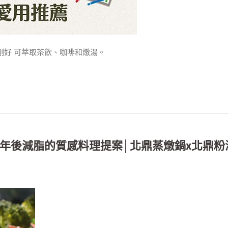
剛剛好 可萃取茶飲、咖啡和燉湯。
年後減脂的質感料理提案│北鼎蒸燉鍋x北鼎粉