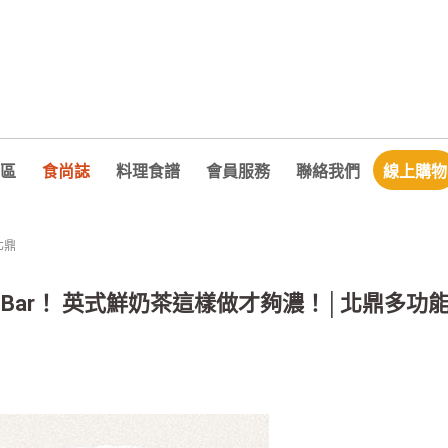
區
食尚誌
料理食譜
會員服務
聯絡我們
線上購物
北鼎
 Bar！ 英式鮮奶茶這樣做才夠濃！│北鼎多功