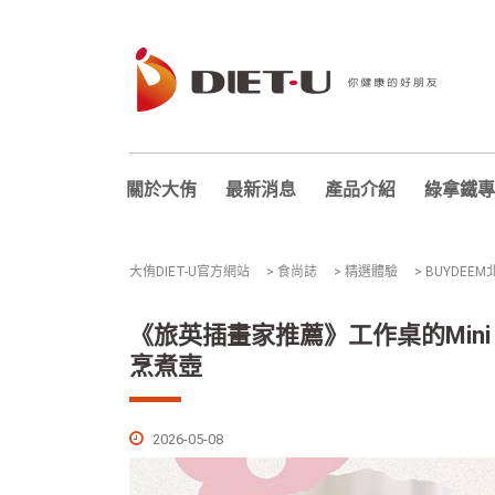
關於大侑
最新消息
產品介紹
綠拿鐵專
大侑DIET-U官方網站
>
食尚誌
>
精選體驗
>
BUYDEEM
《旅英插畫家推薦》工作桌的Mini
烹煮壺
2026-05-08