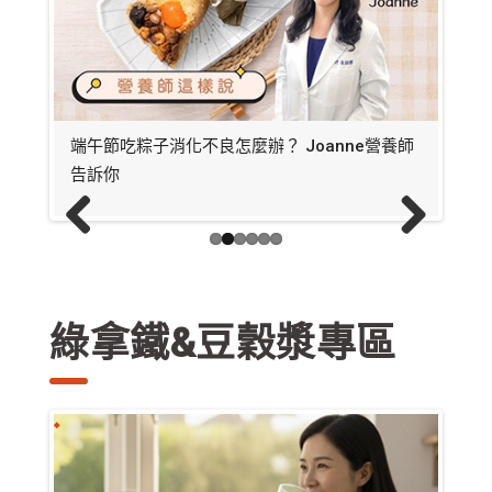
營養師
營養師帶你了解麩質對健康的影響、常見含麩質
要破
食物、天然無麩質食材與飲食注意事項
體恢
失與
Previous
Next
綠拿鐵&豆穀漿專區