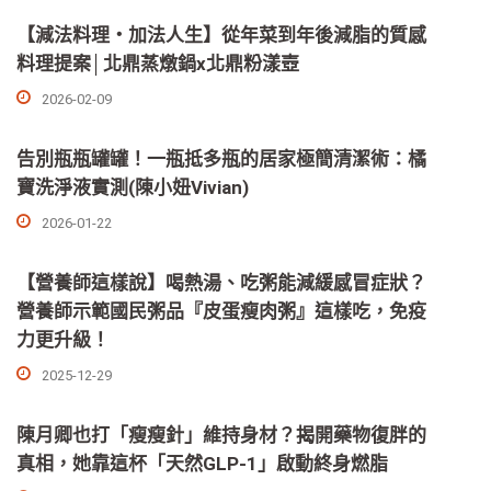
【減法料理・加法人生】從年菜到年後減脂的質感
料理提案│北鼎蒸燉鍋x北鼎粉漾壺
2026-02-09
告別瓶瓶罐罐！一瓶抵多瓶的居家極簡清潔術：橘
寶洗淨液實測(陳小妞Vivian)
2026-01-22
【營養師這樣說】喝熱湯、吃粥能減緩感冒症狀？
營養師示範國民粥品『皮蛋瘦肉粥』這樣吃，免疫
力更升級！
2025-12-29
陳月卿也打「瘦瘦針」維持身材？揭開藥物復胖的
真相，她靠這杯「天然GLP-1」啟動終身燃脂