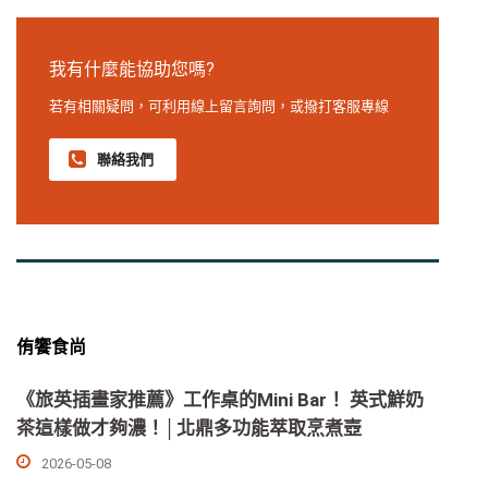
我有什麼能協助您嗎?
若有相關疑問，可利用線上留言詢問，或撥打客服專線
聯絡我們
侑饗食尚
《旅英插畫家推薦》工作桌的Mini Bar！ 英式鮮奶
茶這樣做才夠濃！│北鼎多功能萃取烹煮壺
2026-05-08