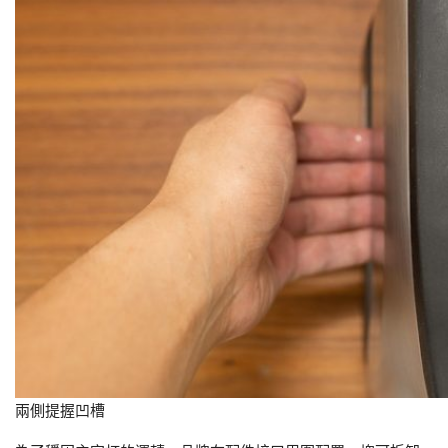
兩側提握凹槽