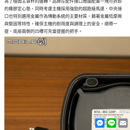
為了穩固主容杯的運轉，品牌在配件接口周圍配置一塊可拆卸
的橡膠定心墊，同時考慮主機採用強勁的超跑級馬達，中央接
口也特別選用金屬作為傳動系統的主要材質，藉著金屬低摩擦
與堅固等特性，確保主機的耐用度與調理上的安全。順帶一
提，底座兩側的凹槽可充當提握的把手。
Messenger
Line
E