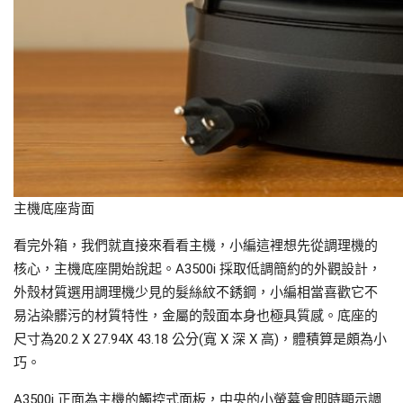
主機底座背面
看完外箱，我們就直接來看看主機，小編這裡想先從調理機的
核心，主機底座開始說起。A3500i 採取低調簡約的外觀設計，
外殼材質選用調理機少見的髮絲紋不銹鋼，小編相當喜歡它不
易沾染髒污的材質特性，金屬的殼面本身也極具質感。底座的
尺寸為20.2 X 27.94X 43.18 公分(寬 X 深 X 高)，體積算是頗為小
巧。
A3500i 正面為主機的觸控式面板，中央的小螢幕會即時顯示調