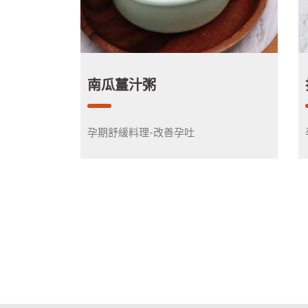
南瓜薑汁粥
孕期舒緩料理-改善孕吐