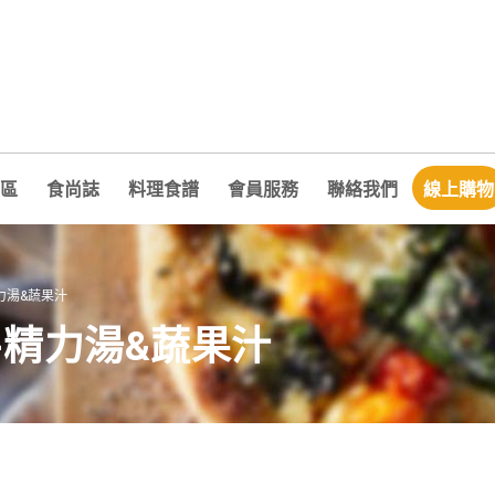
區
食尚誌
料理食譜
會員服務
聯絡我們
線上購物
精力湯&蔬果汁
機-精力湯&蔬果汁