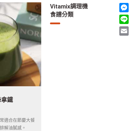
Vitamix調理機
食譜分類
Mess
Line
Email
綠拿鐵
掉秤根莖綠拿鐵
常適合在節慶大餐
不用斷食也能輕盈感UP
排解油膩感。
一杯喝掉負擔感