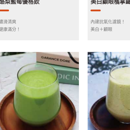
酪梨藍莓優格飲
美白顧眼橘拿
濃滑清爽
內建抗氧化濾鏡！
健康滿分！
美白＋顧眼