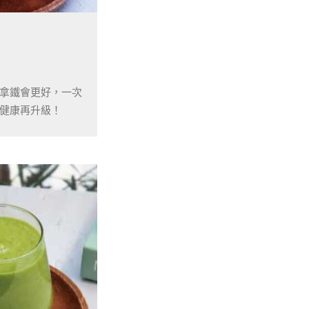
哈密瓜果昔
清涼又爽口
純素也能輕鬆享受！
拿鐵會更好，一次
健康再升級！