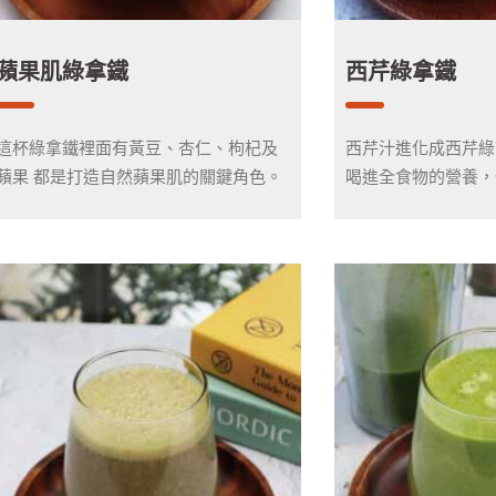
蘋果肌綠拿鐵
西芹綠拿鐵
這杯綠拿鐵裡面有黃豆、杏仁、枸杞及
西芹汁進化成西芹綠
蘋果 都是打造自然蘋果肌的關鍵角色。
喝進全食物的營養，