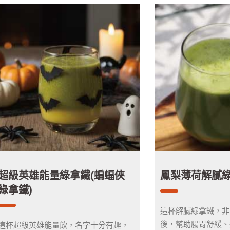
超級英雄能量綠拿鐵(蝙蝠俠
鳳梨薄荷解膩
綠拿鐵)
這杯解膩綠拿鐵，非
後，幫助腸胃舒緩、
這杯超級英雄能量飲，名字十分有趣，