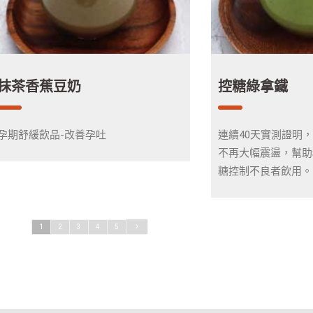
抹茶香蕉豆奶
控糖綠拿鐵
孕期舒緩飲品-改善孕吐
連續40天實測證明
不再大幅震盪，幫助
糖控制不良者飲用。
1
2
3
4
5