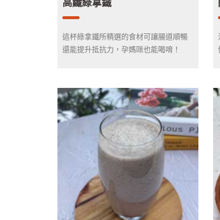
高纖綠拿鐵
這杯綠拿鐵所精選的食材可讓腸道順暢
還能提升抵抗力，孕媽咪也能喝唷！