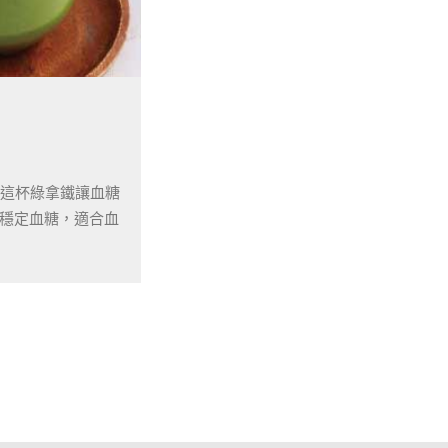
翡翠綠拿鐵
清爽又營養
是輕盈的一天起點首選
，這杯綠拿鐵讓血糖
穩定血糖，適合血