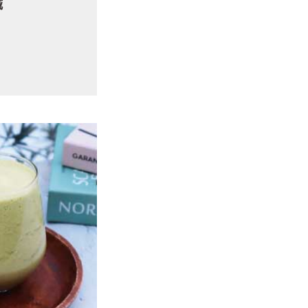
鐵
喝得出營養
嚐得出自然