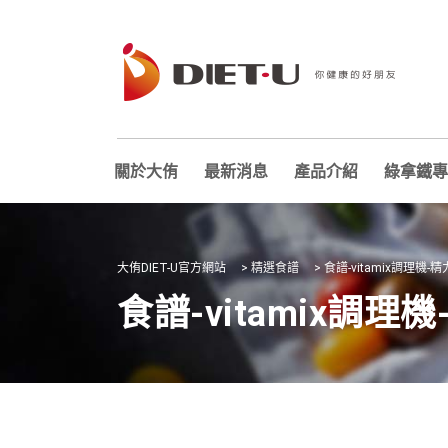
關於大侑
最新消息
產品介紹
綠拿鐵專
大侑DIET-U官方網站
>
精選食譜
>
食譜-vitamix調理機-
食譜-vitamix調理