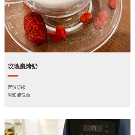
玫瑰棗烤奶
理氣舒緩
溫和補氣血