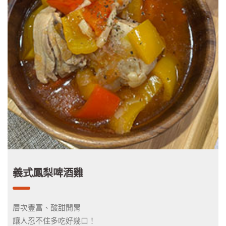
義式鳳梨啤酒雞
層次豐富、酸甜開胃
讓人忍不住多吃好幾口！