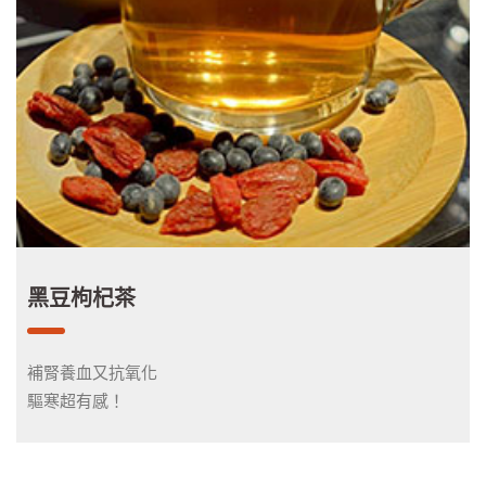
黑豆枸杞茶
補腎養血又抗氧化
驅寒超有感！