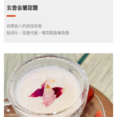
玄香金薯甜露
自帶迷人的炭焙茶香
助消化、促進代謝，喝完輕盈無負擔