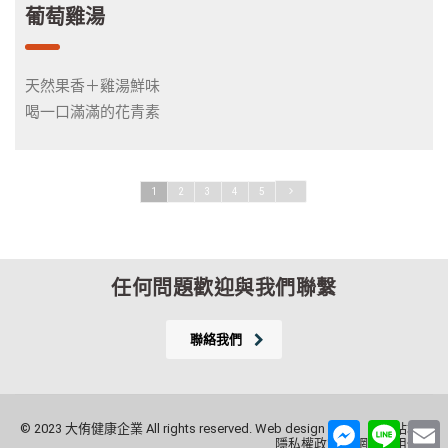
葡萄雞湯
天然果香＋雞湯鮮味
喝一口滿滿的花青素
1
2
3
4
5
任何問題歡迎與我們聯繫
聯絡我們
Messenger
Line
E
© 2023 大侑健康企業 All rights reserved. Web design by
FT
網站地圖
隱私權政策
網站使用條款