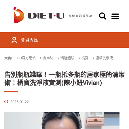
會員專區
大侑DIET-U官方網站
>
食尚誌
>
精選體驗
>
橘寶
>
濃縮洗淨液
告別瓶瓶罐罐！一瓶抵多瓶的居家極簡清潔
術：橘寶洗淨液實測(陳小妞Vivian)
2026-01-22