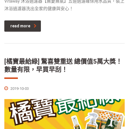
Vitaway 沐浴過濾器【無憂無氯】五道過濾確保用水品質，裝上
沐浴過濾器洗出全家的健康與安心！
read more
[橘寶最給綠] 驚喜雙重送 總價值5萬大獎！
數量有限，早買早刮！
2019-10-03