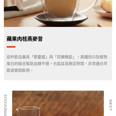
蘋果肉桂燕麥昔
這杯飲品兼具「節慶感」與「控糖機能」，高纖低GI及植物
蛋白的組合幫助血糖平穩，也能延長飽足時間，非常適合早
晨或餐間飲用。
PREVIOUS
NEXT