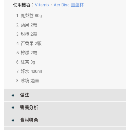
使用機器：
Vitamix
、
Aer Disc 圓盤杯
鳳梨醬 80g
蘋果 2顆
甜橙 2顆
百香果 2顆
檸檬 2顆
紅茶 3g
好水 400ml
冰塊 適量
做法
營養分析
食材特色