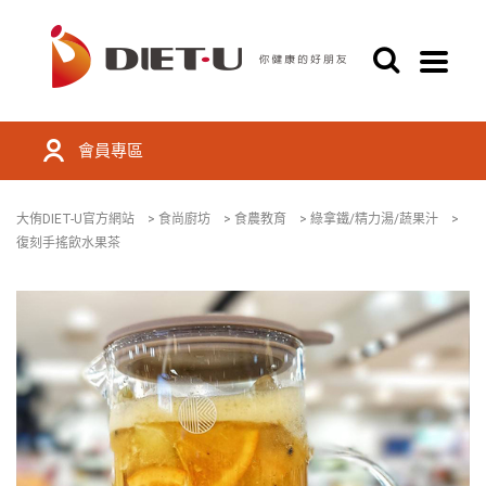
會員專區
大侑DIET-U官方網站
>
食尚廚坊
>
食農教育
>
綠拿鐵/精力湯/蔬果汁
>
復刻手搖飲水果茶