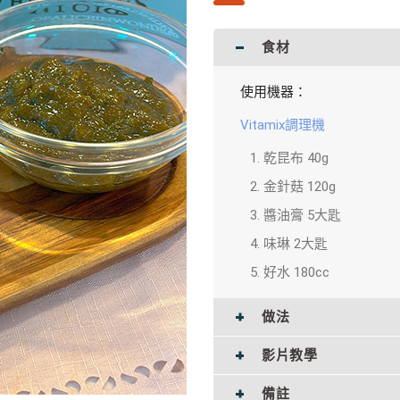
食材
使用機器：
Vitamix調理機
乾昆布 40g
金針菇 120g
醬油膏 5大匙
味琳 2大匙
好水 180cc
做法
影片教學
備註