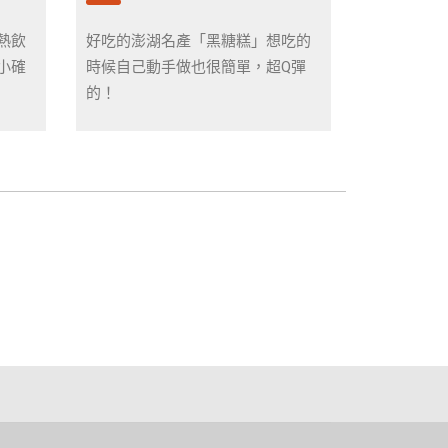
熱飲
好吃的澎湖名產「黑糖糕」想吃的
小確
時候自己動手做也很簡單，超Q彈
的！