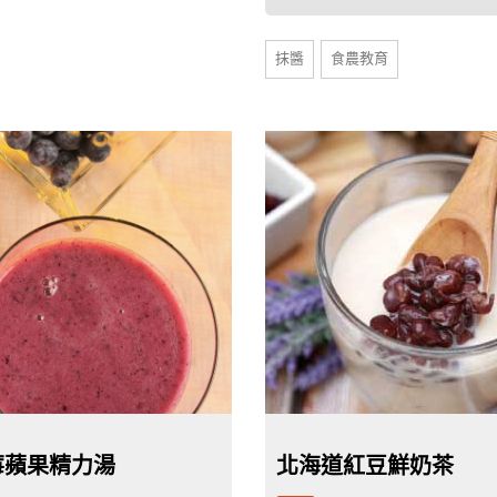
抹醬
食農教育
莓蘋果精力湯
北海道紅豆鮮奶茶