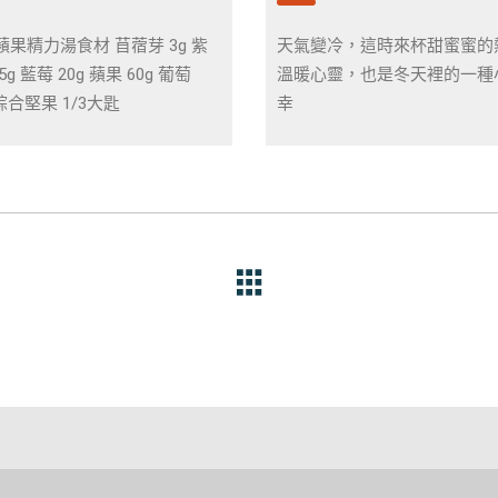
蘋果精力湯食材 苜蓿芽 3g 紫
天氣變冷，這時來杯甜蜜蜜的
5g 藍莓 20g 蘋果 60g 葡萄
溫暖心靈，也是冬天裡的一種
 綜合堅果 1/3大匙
幸