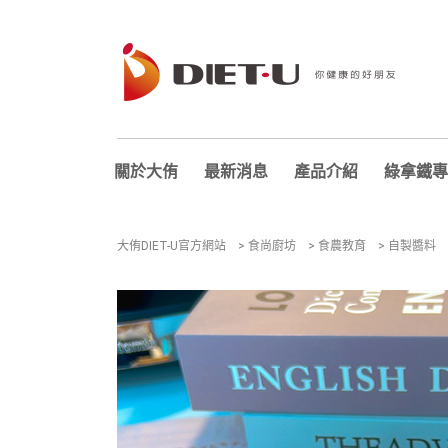
關於大侑
最新消息
產品介紹
綠拿鐵專
大侑DIET-U官方網站
>
食尚廚坊
>
食農教育
>
自製醬料