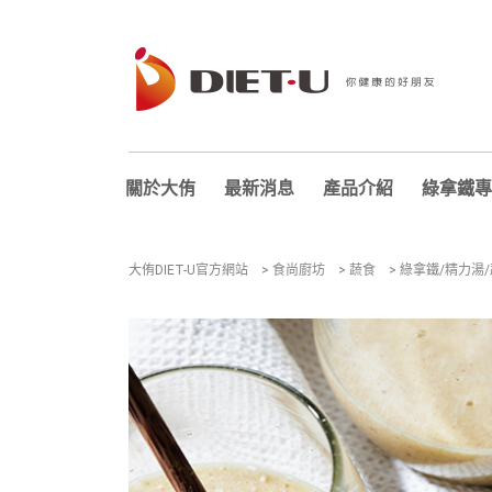
關於大侑
最新消息
產品介紹
綠拿鐵專
大侑DIET-U官方網站
>
食尚廚坊
>
蔬食
>
綠拿鐵/精力湯