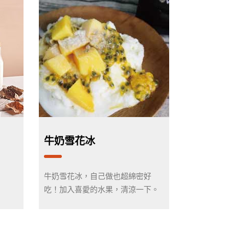
牛奶雪花冰
牛奶雪花冰，自己做也超綿密好
吃！加入喜愛的水果，清涼一下。