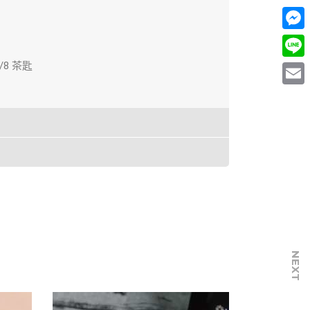
Mess
/8 茶匙
Line
Email
NEXT