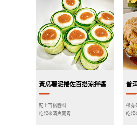
黃瓜薯泥捲佐百搭涼拌醬
普
配上百搭醬料
帶有
吃起來清爽開胃
吃起