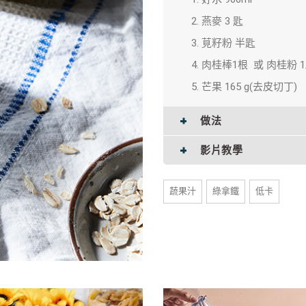
燕麥 3 匙
莧籽粉 半匙
肉桂棒1根 或 肉桂粉 1
芒果 165 g(去皮切丁)
做法
影片教學
蔬果汁
綠拿鐵
低卡