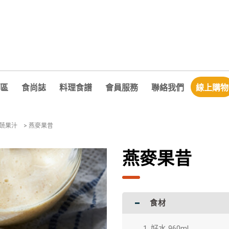
區
食尚誌
料理食譜
會員服務
聯絡我們
線上購物
/蔬果汁
>
燕麥果昔
燕麥果昔
食材
好水 960ml