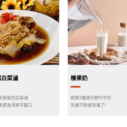
洱白菜滷
榛果奶
茶香氣的白菜滷
簡單2種成分替代牛奶
來更為清爽不膩口
乳糖不耐者有福了!