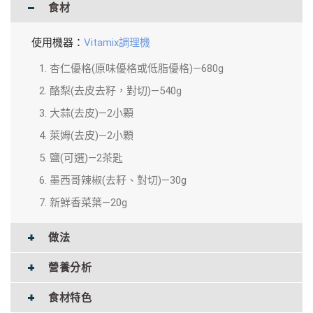
食材
使用機器：
Vitamix調理機
杏仁優格(原味優格或低脂優格)—680g
酪梨(去皮去籽，對切)—540g
大蒜(去皮)—2小顆
萊姆(去皮)—2小顆
鹽(可選)—2茶匙
墨西哥辣椒(去籽、對切)—30g
新鮮香菜葉—20g
做法
營養分析
食材特色