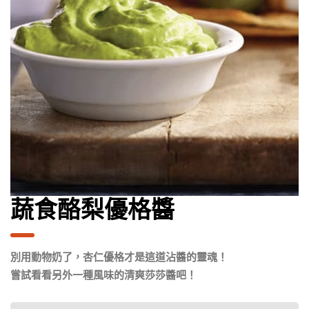
蔬食酪梨優格醬
別用動物奶了，杏仁優格才是這道沾醬的靈魂！
嘗試看看另外一種風味的清爽莎莎醬吧！