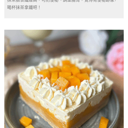
抹茶膳食纖維高，可防便秘、調整腸胃，覺得有便祕跡象?
喝杯抹茶拿鐵吧！