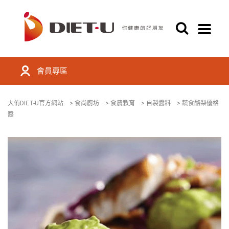
會員專區
大侑DIET-U官方網站
>
食尚廚坊
>
食農教育
>
自製醬料
>
蔬食酪梨優格
醬