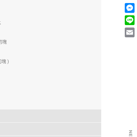
Mess
匙
Line
切塊
Email
塊 )
NEXT