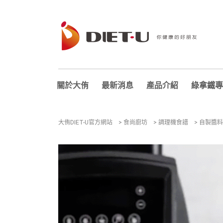
關於大侑
最新消息
產品介紹
綠拿鐵專
大侑DIET-U官方網站
>
食尚廚坊
>
調理機食譜
>
自製醬料