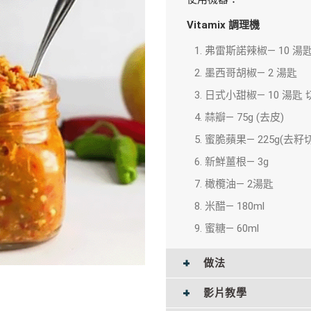
Vitamix
調理機
弗雷斯諾辣椒— 10 湯
墨西哥胡椒— 2 湯匙
日式小甜椒— 10 湯匙 
蒜瓣— 75g (去皮)
蜜脆蘋果— 225g(去籽切
新鮮薑根— 3g
橄欖油— 2湯匙
米醋— 180ml
蜜糖— 60ml
做法
影片教學