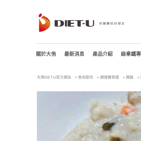
關於大侑
最新消息
產品介紹
綠拿鐵專
大侑DIET-U官方網站
>
食尚廚坊
>
調理機食譜
>
燉飯
>