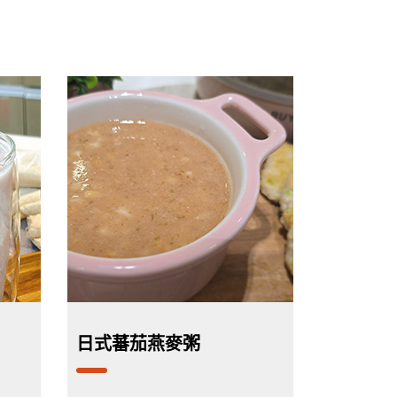
日式蕃茄燕麥粥