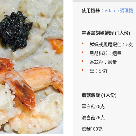
使用機器：
Vitamix調理機
蒜香黑胡椒鮮蝦 (1人份)
鮮蝦或鳳尾蝦仁：5支
黑胡椒粒：適量
香蒜粒：適量
鹽：少許
蘑菇燉飯 (1人份)
雪白菇25克
鴻喜菇25克
蘑菇100克