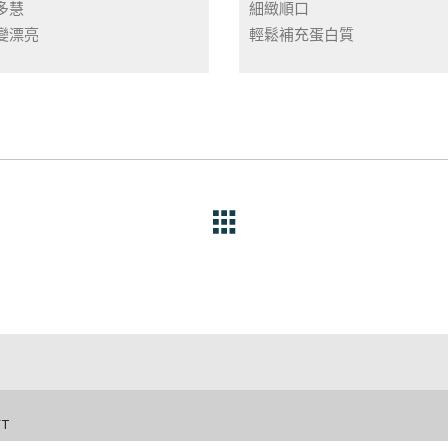
多慧
細緻順口
變漂亮
輕鬆補充蛋白質
FT