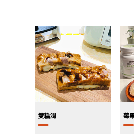
雙糕潤
莓