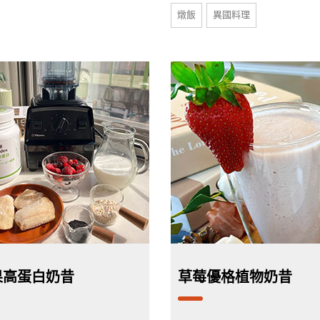
燉飯
異國料理
果高蛋白奶昔
草莓優格植物奶昔