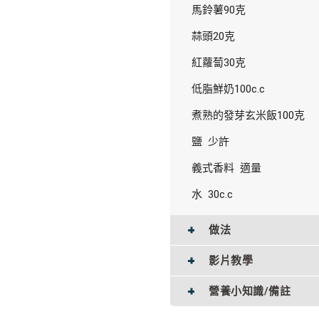
馬鈴薯90克
蒜頭20克
紅蘿蔔30克
低脂鮮奶100c.c
煮熟的發芽玄米飯100克
鹽 少許
義式香料 適量
水 30c.c
做法
影片教學
營養小知識/備註