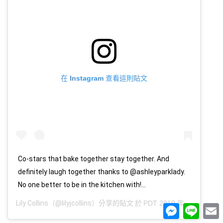
在 Instagram 查看這則貼文
Co-stars that bake together stay together. And
definitely laugh together thanks to @ashleyparklady.
No one better to be in the kitchen with!...
Lily Collins
（@lilyjcollins）分享的貼文 於
PDT 2019 年 8月 月 25 日 下午 2:04
Messenger
Line
E