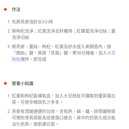
作法
先將燕麥泡好水3小時
將枸杞洗淨；紅棗洗淨去籽備用；紅蘿蔔洗淨切絲；薑
洗淨切絲
將燕麥、薑絲、枸杞、紅棗及好水放入美顏壺內，按
「開始」鍵，再按「燕窩」鍵，煮30分鐘後，加入
大豆
胜肽
攪拌，即完成
營養小知識
紅棗和枸杞能補氣血，加入大豆胜肽可攝取到優質蛋白
質，可使孕媽咪乳汁多多。
燕麥有潤腸通便的功效，含有鈣、磷、鐵、鋅等礦物質
可預防骨質疏鬆及促進傷口癒合，其中的抗氧化成分能
淡化色斑，使肌膚白皙。