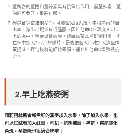
薑所含的薑酚和薑辣素具有抗氧化作用，而薑辣素、薑
油酮可發汗、散寒止咳。
檸檬含豐富維他命C，可增強免疫系統、中和體內的自
由基，減少出現炎症或腫脹。因維他命C在溫度70C以
上的水中，營養易被破壞，建議薑茶烹煮好倒出後，再
在杯中加入1~2片檸檬片，最後依個人口味加入適量蜂
蜜提味，拌勻後就能輕鬆養顏、補充維他命C增強抵抗
力。
2.早上吃燕麥粥
莉莉柯林斯會將煮好的燕麥加入水果，除了加入水果，也
可以試試看加入紅棗、枸杞，能夠補血、補氣，還能淡化
色斑，孕媽咪也很適合吃唷！