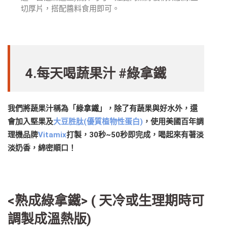
切厚片，搭配醬料食用即可。
4.每天喝蔬果汁 #綠拿鐵
我們將蔬果汁稱為「綠拿鐵」，除了有蔬果與好水外，還
會加入堅果及
大豆胜肽(優質植物性蛋白)
，使用美國百年調
理機品牌
Vitamix
打製，30秒~50秒即完成，喝起來有著淡
淡奶香，綿密順口！
<熟成綠拿鐵> ( 天冷或生理期時可
調製成溫熱版)