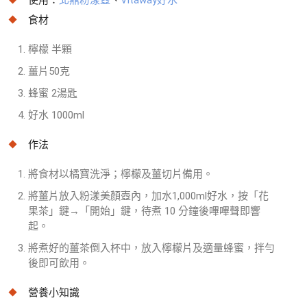
使用：
北鼎粉漾壺
、
Vitaway好水
食材
檸檬 半顆
薑片50克
蜂蜜 2湯匙
好水 1000ml
作法
將食材以橘寶洗淨；檸檬及薑切片備用。
將薑片放入粉漾美顏壺內，加水1,000ml好水，按「花
果茶」鍵→「開始」鍵，待煮 10 分鐘後嗶嗶聲即響
起。
將煮好的薑茶倒入杯中，放入檸檬片及適量蜂蜜，拌勻
後即可飲用。
營養小知識