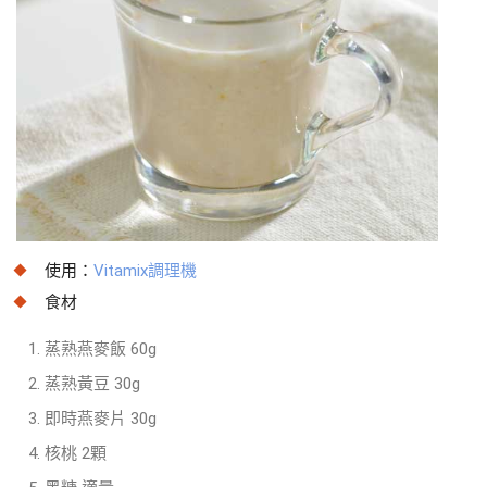
使用：
Vitamix調理機
食材
蒸熟燕麥飯 60g
蒸熟黃豆 30g
即時燕麥片 30g
核桃 2顆