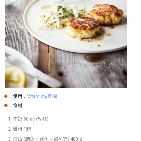
使用：
Vitamix調理機
食材
牛奶 60 cc (¼ 杯)
雞蛋 1顆
白魚 (鯛魚、鱈魚、鰈魚等) 400 g