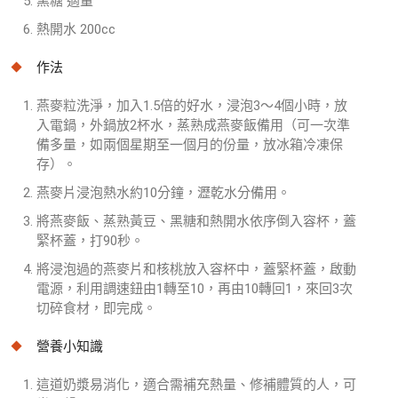
黑糖 適量
熱開水 200cc
作法
燕麥粒洗淨，加入1.5倍的好水，浸泡3～4個小時，放
入電鍋，外鍋放2杯水，蒸熟成燕麥飯備用（可一次準
備多量，如兩個星期至一個月的份量，放冰箱冷凍保
存）。
燕麥片浸泡熱水約10分鐘，瀝乾水分備用。
將燕麥飯、蒸熟黃豆、黑糖和熱開水依序倒入容杯，蓋
緊杯蓋，打90秒。
將浸泡過的燕麥片和核桃放入容杯中，蓋緊杯蓋，啟動
電源，利用調速鈕由1轉至10，再由10轉回1，來回3次
切碎食材，即完成。
營養小知識
這道奶漿易消化，適合需補充熱量、修補體質的人，可