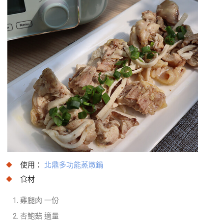
使用：
北鼎多功能蒸燉鍋
食材
雞腿肉 一份
杏鮑菇 適量