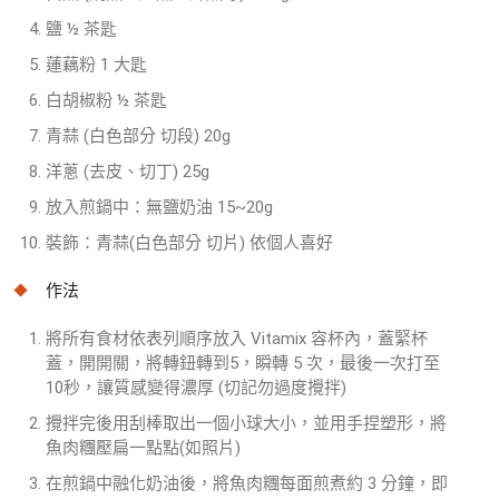
鹽 ½ 茶匙
蓮藕粉 1 大匙
白胡椒粉 ½ 茶匙
青蒜 (白色部分 切段) 20g
洋蔥 (去皮、切丁) 25g
放入煎鍋中：無鹽奶油 15~20g
裝飾：青蒜(白色部分 切片) 依個人喜好
作法
將所有食材依表列順序放入 Vitamix 容杯內，蓋緊杯
蓋，開開關，將轉鈕轉到5，瞬轉 5 次，最後一次打至
10秒，讓質感變得濃厚 (切記勿過度攪拌)
攪拌完後用刮棒取出一個小球大小，並用手捏塑形，將
魚肉糰壓扁一點點(如照片)
在煎鍋中融化奶油後，將魚肉糰每面煎煮約 3 分鐘，即