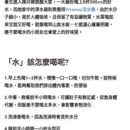
養生達人陳月卿提醒大家，一天最好喝上8杯300cc的好
水，而她家中的淨水器則是選用
Vitaway活水機
，由於水分
子細小，易於人體吸收，且保留了有益礦物質，水質喝起
來甘甜又好喝，就像喝到山泉水般，七道濾心層層把關，
連不愛喝水的小朋友也會愛上的好味道。
「水」該怎麼喝呢?
1.早上先喝1~2杯水，慢慢一口一口喝，切勿牛飲。這時候
喝水，能夠幫助我們排出體內毒素、防便祕
2.中餐、晚餐前半小時喝水，可讓肚子有飽足感、促進身體
代謝，但飯後不要喝太多水，會影響食物消化
3.洗澡後喝水，因為洗澡時會流失水分
4.睡前半小時喝一小杯水即可