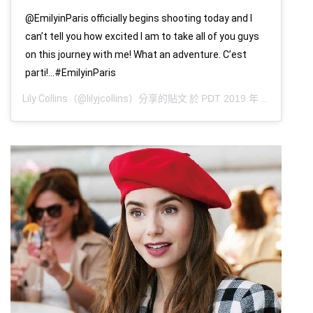
@EmilyinParis officially begins shooting today and I
can’t tell you how excited I am to take all of you guys
on this journey with me! What an adventure. C’est
parti!...#EmilyinParis
Lily Collins
（@lilyjcollins）分享的貼文 於
PDT 2019 年 8月 月 12 日 上午 8:09