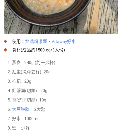
使用：
北鼎粉漾壺
、
Vitaway好水
食材(成品約1500 cc/3人份)
燕麥 240g (約一米杯)
紅棗(洗淨去籽) 20g
枸杞 20g
紅蘿蔔(切絲) 20g
薑(洗淨切絲) 10g
大豆胜肽
2大匙
好水 1000ml
鹽 少許