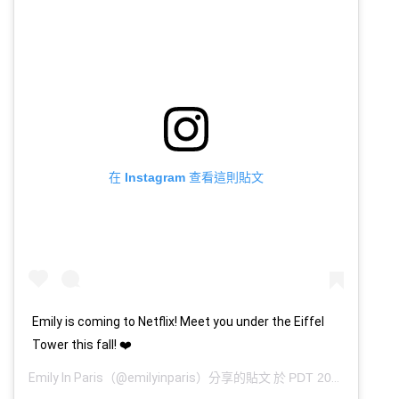
在 Instagram 查看這則貼文
Emily is coming to Netflix! Meet you under the Eiffel
Tower this fall! ❤️
Emily In Paris
（@emilyinparis）分享的貼文 於
PDT 2020 年 7月 月 13 日 上午 8:30