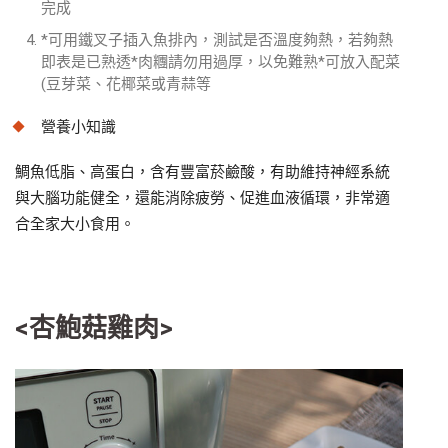
完成
*可用鐵叉子插入魚排內，測試是否溫度夠熱，若夠熱
即表是已熟透*肉糰請勿用過厚，以免難熟*可放入配菜
(豆芽菜、花椰菜或青蒜等
營養小知識
鯛魚低脂、高蛋白，含有豐富菸鹼酸，有助維持神經系統
與大腦功能健全，還能消除疲勞、促進血液循環，非常適
合全家大小食用。
<杏鮑菇雞肉>