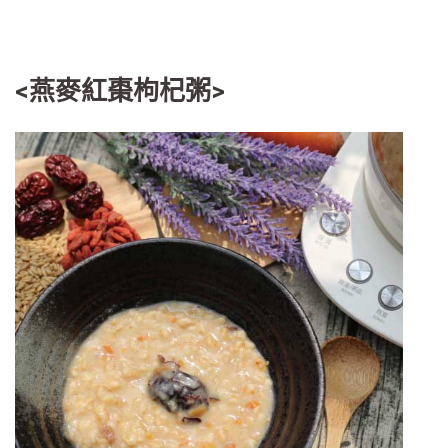
<燕麥紅棗枸杞粥>