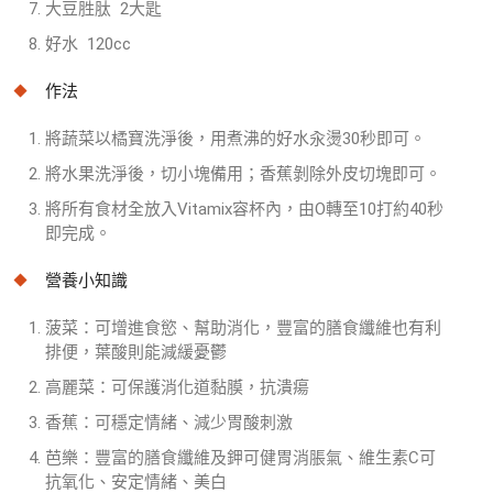
大豆胜肽 2大匙
好水 120cc
作法
將蔬菜以橘寶洗淨後，用煮沸的好水汆燙30秒即可。
將水果洗淨後，切小塊備用；香蕉剝除外皮切塊即可。
將所有食材全放入Vitamix容杯內，由O轉至10打約40秒
即完成。
營養小知識
菠菜：可增進食慾、幫助消化，豐富的膳食纖維也有利
排便，葉酸則能減緩憂鬱
高麗菜：可保護消化道黏膜，抗潰瘍
香蕉：可穩定情緒、減少胃酸刺激
芭樂：豐富的膳食纖維及鉀可健胃消脹氣、維生素C可
抗氧化、安定情緒、美白