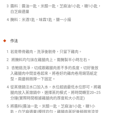
醬料：醬油一匙，米醋一匙，芝麻油1小匙，糖1小匙，
白芝麻適量
醃料：米酒1匙，味霖1匙，鹽一小撮
作法
若是帶骨雞肉，洗淨後剔骨，只留下雞肉。
將醃料均勻抹在雞腿肉上，需醃製半小時左右。
杏鮑菇洗淨，切成跟雞腿肉差不多的長度。切好後放
入雞腿肉中間並卷起來。將卷好的雞肉卷用錫箔紙定
型，兩邊稍微擰一下固定。
從蒸燉鍋注水口加入水，水位超過最低水位即可。將雞
腿肉放入蒸燉鍋中，選擇蒸的模式，將時間轉至20~25
分鐘(實際時間根據雞腿肉的厚度和大小而定)
將醬料(醬油一匙，米醋一匙，芝麻油1小匙，糖1小
匙，白芝麻適量)攪拌均勻，雞腿肉蒸好後稍微放涼並