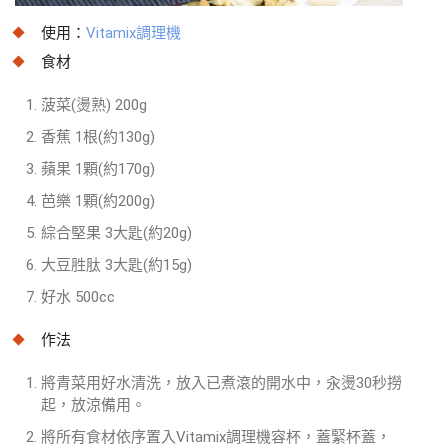
使用：
Vitamix調理機
食材
菠菜(燙熟) 200g
香蕉 1根(約130g)
蘋果 1顆(約170g)
芭樂 1顆(約200g)
綜合堅果 3大匙(約20g)
大豆胜肽 3大匙(約15g)
好水 500cc
作法
將青菜用好水清洗，放入已煮滾的開水中，汆燙30秒撈
起，放涼備用。
將所有食材依序置入Vitamix調理機容杯，蓋緊杯蓋，