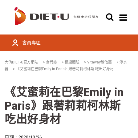
會員專區
大侑DIET-U官方網站
>
食尚誌
>
精選體驗
>
Vitaway維他惠
>
淨水
器
>
《艾蜜莉在巴黎Emily in Paris》跟著莉莉柯林斯 吃出好身材
《艾蜜莉在巴黎Emily in
Paris》跟著莉莉柯林斯
吃出好身材
日期：2020/10/26