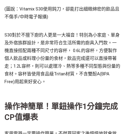
(圖說：Vitamix S30使用鈍刀，卻能打出細緻綿密的飲品且
不傷手/中時電子報攝)
S30對於不擅下廚的人更是一大福音！特別為小家庭、單身
及外宿族群設計，是非常符合生活所需的廚具入門款。一
機直接搭配兩種不同尺寸的容杯， 0.6L的容杯，方便製作
個人飲品或料理小份量的食材，飲品完成還可以直接帶著
走；1.2L容杯，則可以處理冷、熱等多種不同型態與份量的
食材。容杯皆使用食品級Tritan材質，不含雙酚A(BPA
Free)用起來好安心。
操作神簡單！單鈕操作1分鐘完成
CP值爆表
家用電器一定要操作簡單，不然買回家之後慢慢地就會放