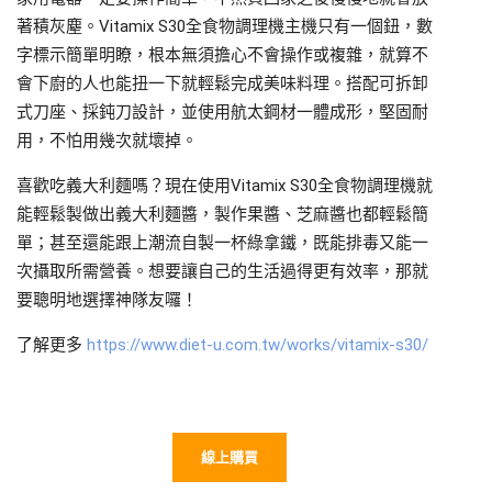
著積灰塵。Vitamix S30全食物調理機主機只有一個鈕，數
字標示簡單明瞭，根本無須擔心不會操作或複雜，就算不
會下廚的人也能扭一下就輕鬆完成美味料理。搭配可拆卸
式刀座、採鈍刀設計，並使用航太鋼材一體成形，堅固耐
用，不怕用幾次就壞掉。
喜歡吃義大利麵嗎？現在使用Vitamix S30全食物調理機就
能輕鬆製做出義大利麵醬，製作果醬、芝麻醬也都輕鬆簡
單；甚至還能跟上潮流自製一杯綠拿鐵，既能排毒又能一
次攝取所需營養。想要讓自己的生活過得更有效率，那就
要聰明地選擇神隊友囉！
了解更多
https://www.diet-u.com.tw/works/vitamix-s30/
線上購買