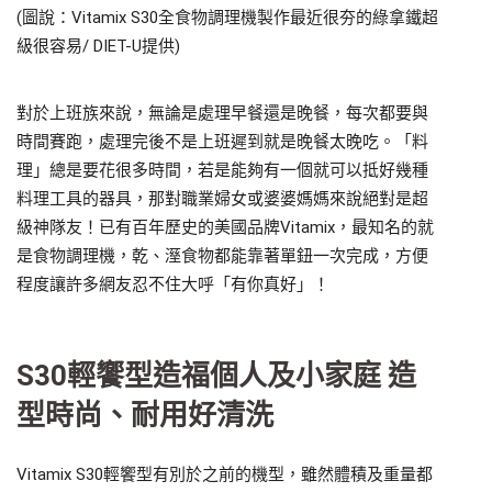
(圖說：Vitamix S30全食物調理機製作最近很夯的綠拿鐵超
級很容易/ DIET-U提供)
對於上班族來說，無論是處理早餐還是晚餐，每次都要與
時間賽跑，處理完後不是上班遲到就是晚餐太晚吃。「料
理」總是要花很多時間，若是能夠有一個就可以抵好幾種
料理工具的器具，那對職業婦女或婆婆媽媽來說絕對是超
級神隊友！已有百年歷史的美國品牌Vitamix，最知名的就
是食物調理機，乾、溼食物都能靠著單鈕一次完成，方便
程度讓許多網友忍不住大呼「有你真好」！
S30輕饗型造福個人及小家庭 造
型時尚、耐用好清洗
Vitamix S30輕饗型有別於之前的機型，雖然體積及重量都