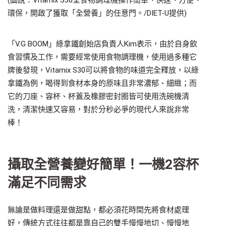
環保，開啟了獲取「全營養」的任意門。/DIET-U提供)
「V.G BOOM」綠拿鐵創始店負責人Kim表示，由於自身飲
食習慣及工作，需要經常使用食物調理機，使用過多種它
牌後發現，Vitamix S30可以將食物的味道完全釋放，以綠
拿鐵為例，喝得到食材本身的原味且非常濃郁、細緻；而
它的刀座、容杯、杯蓋及橡膠密封圈皆可使用洗碗機清
洗，清潔快速又容易，對於分秒必爭的現代人來說非常
棒！
攝取全營養變好簡單！一機2容杯
滿足不同需求
無論是做料理還是做甜點，都必須花時間先將食材處理
好，傳統方式往往都是靠自己的雙手慢慢地切、慢慢地