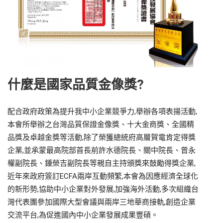
什麼是國家品質金像獎?
配合政府政策為提升我中小企業競爭力,舉辦各項表揚活動,
本會所舉辦之台灣品質保證金像獎、十大金商獎、全國精
品獎及卓越金獎等活動,除了榮獲總統府高層賀電肯定得獎
企業,並承蒙最高院部首長前許水德院長、關中院長、曾永
權副院長、鍾榮吉副院長等親自主持頒獎來鼓勵得獎企業,
近年來政府簽訂ECFA兩岸互動頻繁,本會為因應經濟全球化
的新形勢,協助中小企業對外發展,加強海外活動,多次組織台
灣代表團參加國際大型會議與兩岸三地華商接軌,創造企業
交流平台,為促進國內中小企業發展成果豐碩。