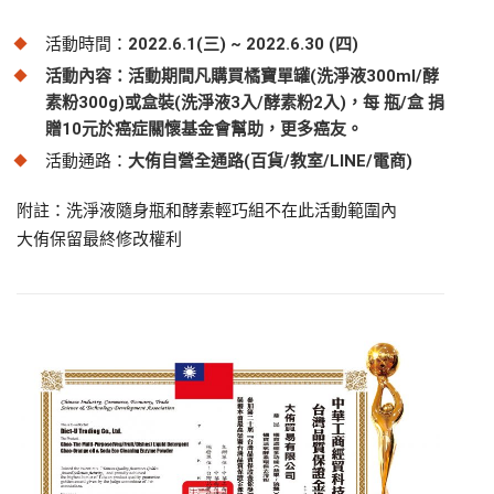
活動時間：
2022.6.1(三) ~ 2022.6.30 (四)
活動內容：活動期間凡購買橘寶單罐
(
洗淨液300ml/酵
素粉300g)
或盒裝
(
洗淨液3入/酵素粉2入)
，
每 瓶/盒 捐
贈10元
於癌症關懷基金會幫助，更多癌友。
活動通路：
大侑自營全通路(百貨/教室/LINE/電商)
附註：洗淨液隨身瓶和酵素輕巧組不在此活動範圍內
大侑保留最終修改權利