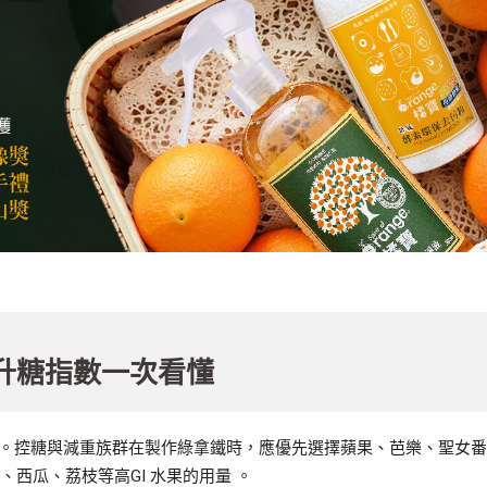
升糖指數一次看懂
響。控糖與減重族群在製作綠拿鐵時，應優先選擇蘋果、芭樂、聖女
西瓜、荔枝等高GI 水果的用量 。