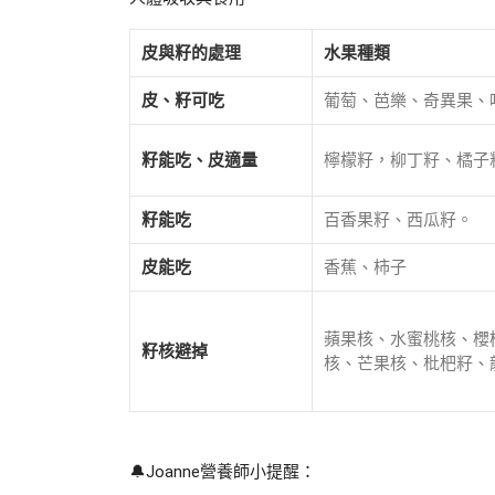
皮與籽的處理
水果種類
皮、籽可吃
葡萄、芭樂、奇異果、
籽能吃、皮適量
檸檬籽，柳丁籽、橘子
籽能吃
百香果籽、西瓜籽。
皮能吃
香蕉、柿子
蘋果核、水蜜桃核、櫻
籽核避掉
核、芒果核、枇杷籽、
🔔Joanne營養師小提醒：