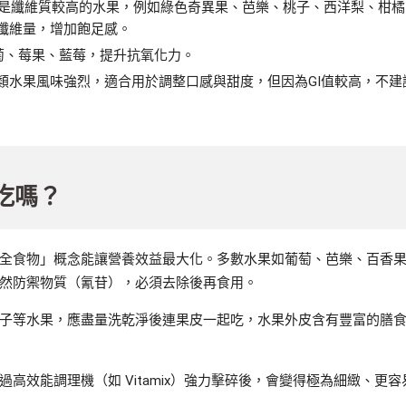
質，是纖維質較高的水果，例如綠色奇異果、芭樂、桃子、西洋梨、柑橘
纖維量，增加飽足感。
萄、莓果、藍莓，提升抗氧化力。
類水果風味強烈，適合用於調整口感與甜度，但因為GI值較高，不建
吃嗎？
全食物」概念能讓營養效益最大化。多數水果如葡萄、芭樂、百香
然防禦物質（氰苷），必須去除後再食用。
子等水果，應盡量洗乾淨後連果皮一起吃，水果外皮含有豐富的膳
高效能調理機（如 Vitamix）強力擊碎後，會變得極為細緻、更容