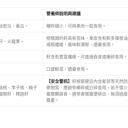
營養師說明與建議
哈密瓜、香瓜。
種籽細小，可與果肉一起食用。
柑橘類的籽具有苦味，果皮含有較多揮發油
籽、火龍果。
或粗纖維，風味較濃郁，適量食用。
籽含有豐富纖維，可直接吞食或嚼碎食用。
口感較澀，適量食用。
【安全警訊】
籽核堅硬且內含氰苷等天然防
桃核、李子核、梅子
禦物質，應避免嚼碎或打碎食用。若不慎少
龍眼籽、釋迦籽
量整顆誤食，通常會隨糞便排出，無須過度
擔憂。