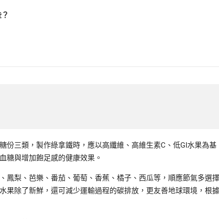
些？
糖份三類，製作綠拿鐵時，應以高纖維、高維生素C、低GI水果為基
血糖與增加飽足感的健康效果。
、鳳梨、芭樂、番茄、葡萄、香蕉、橘子、西瓜等，順應節氣多選
水果除了新鮮，還可減少運輸過程的碳排放，更友善地球環境，根