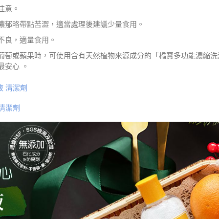
注意。
濃郁略帶點苦澀，適當處理後建議少量食用。
不良，適量食用。
葡萄或蘋果時，可使用含有天然植物來源成分的「橘寶多功能濃縮洗
最安心 。
 清潔劑
清潔劑