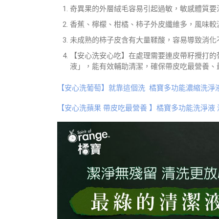
奇異果的外層絨毛容易引起過敏，敏感體質要
香蕉、檸檬、柑橘、柿子外皮纖維多，風味較
未成熟的柿子皮含有大量鞣酸，容易導致消化
【安心洗安心吃】在處理需要連皮帶籽攪打的
液」，能有效輔助清潔，確保帶皮吃最營養、
【安心洗葡萄】就靠這個洗 橘寶多功能濃縮洗淨液
【安心洗蘋果 帶皮吃最營養 】橘寶多功能洗淨液 