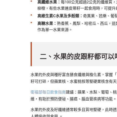
高纖維水果：
每100公克超過2公克的纖維
柳橙，有些水果連皮帶籽一起食用時，可提升
高維生素C水果及多酚類：
奇異果、芭樂、葡
高糖水果：
熟香蕉、鳳梨、哈密瓜、西瓜，這
作為單一水果來源。
二、水果的皮跟籽都可以
水果的外皮與種籽富含膳食纖維與植化素，掌握「
籽可打碎，但蘋果核、水蜜桃核等堅硬果核含有天
衛福部每日飲食指南
建議：蘋果、水梨、葡萄、桃
維，有助於預防便祕、腸癌、腦血管疾病等功能。
水果的外皮及籽纖維通常較多且質地堅硬，此時透過
人體吸收與食用 。