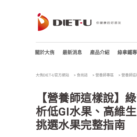
關於大侑
最新消息
產品介紹
綠拿鐵專
大侑DIET-U官方網站
>
食尚誌
>
營養師專區
>
營養師這
【營養師這樣說】綠
析低GI水果、高維
挑選水果完整指南