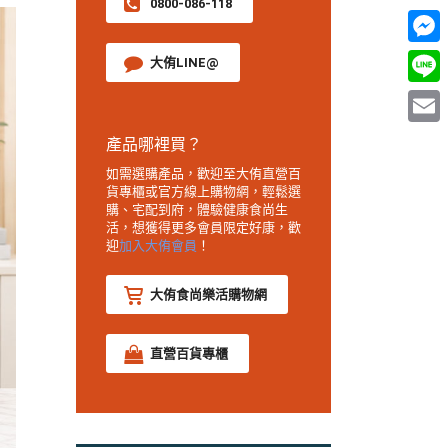
0800-086-118
Mess
大侑LINE@
Line
Email
產品哪裡買？
如需選購產品，歡迎至大侑直營百
貨專櫃或官方線上購物網，輕鬆選
購、宅配到府，體驗健康食尚生
活，想獲得更多會員限定好康，歡
迎
加入大侑會員
！
大侑食尚樂活購物網
直營百貨專櫃