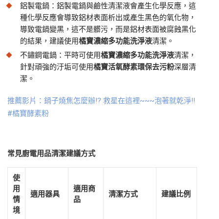
鋁製電鍋：鋁製電鍋與鹼性清潔液會產生化學反應，這
種化學反應會導致鋁材表面析出或產生黑色的氧化物，
導致電鍋變黑，這不是髒污，而是鋁材表面被腐蝕黑化
的結果，建議使用
橘寶濃縮多功能洗淨液
清潔。
不鏽鋼電鍋：平時可使用
橘寶濃縮多功能洗淨液
清潔，
針對頑強的汙垢可使用
橘寶活氧酵素環保去污粉
深層清
潔。
推薦影片：鍋子燒焦怎麼辦!? 救星在這裡~~~泡著就乾淨‼️
#橘寶酵素粉
常見廚電用品清潔建議方式
使
用
適用商
適用器具
清潔方式
建議比例
情
品
境