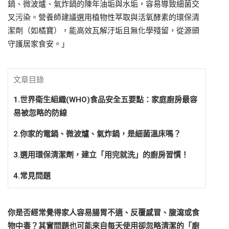
鍋、微波爐、氣炸鍋的陳年油垢與水垢，容易導致細菌交
叉污染。營養師建議選用植物性萃取與活氧酵素的環保清
潔劑（如橘寶），能高效瓦解汙垢且無化學殘留，從源頭
守護居家食安。」
文章目錄
1.世界衛生組織(WHO)食品安全五要點：家庭廚房最容
易被忽略的防線
2.你家的電鍋、微波爐、氣炸鍋，是細菌溫床嗎？
3.選用環保清潔劑，建立「用完就洗」的廚房習慣！
4.常見問題
你是否經常覺得家人容易腸胃不適、反覆感冒、腹瀉或食
物中毒？其實問題也可能來自每天使用卻忽略清潔的「廚