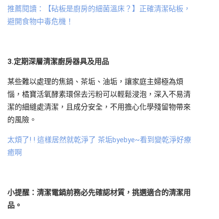
推薦閱讀：【砧板是廚房的細菌溫床？】正確清潔砧板，
避開食物中毒危機！
3.
定期深層清潔廚房器具及用品
某些難以處理的焦鍋、茶垢、油垢，讓家庭主婦極為煩
惱，橘寶活氧酵素環保去污粉可以輕鬆浸泡，深入不易清
潔的細縫處清潔，且成分安全，不用擔心化學殘留物帶來
的風險。
太煩了! ! 這樣居然就乾淨了 茶垢byebye~看到變乾淨好療
癒啊
小提醒：清潔電鍋前務必先確認材質，挑選適合的清潔用
品。