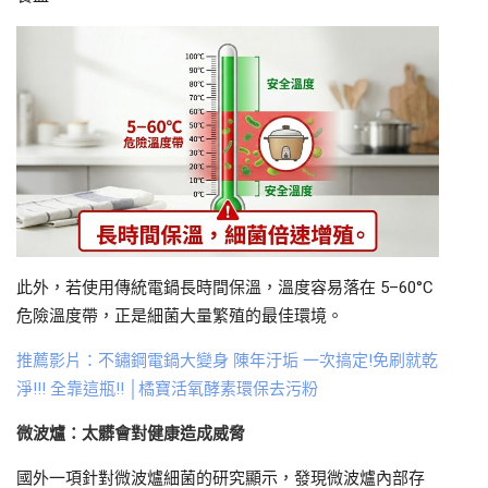
此外，若使用傳統電鍋長時間保溫，溫度容易落在 5–60°C
危險溫度帶，正是細菌大量繁殖的最佳環境。
推薦影片：不鏽鋼電鍋大變身 陳年汙垢 一次搞定!免刷就乾
淨!!! 全靠這瓶!! │橘寶活氧酵素環保去污粉
微波爐：太髒會對健康造成威脅
國外一項針對微波爐細菌的研究顯示，發現微波爐內部存