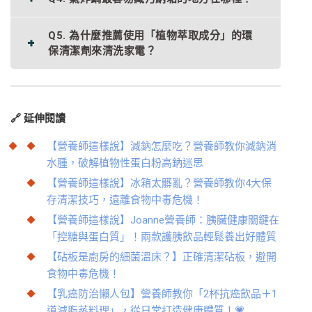
Q5. 為什麼推薦使用「植物萃取成分」的環
保清潔劑來清洗家電？
🔗
延伸閱讀
【營養師這樣說】減鈉怎麼吃？營養師教你減鈉消
水腫，破解植物性蛋白粉高鈉迷思
【營養師這樣說】冰箱太髒亂？營養師教你4大保
存清潔技巧，遠離食物中毒危機！
【營養師這樣說】Joanne營養師：胰臟健康關鍵在
「控糖與蛋白質」！兩款護胰飲品輕鬆養出好體質
【砧板是廚房的細菌溫床？】正確清潔砧板，避開
食物中毒危機！
【乳癌防治懶人包】營養師教你「2杯抗癌飲品＋1
道減脂蒸料理」，從日常打造健康體質！💗