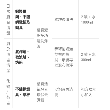
日
常
鋁製電
廚
鍋
、
不鏽
2 噴 + 水
稀釋後清洗
電
鋼電鍋及
1000ml
清
鍋具
橘寶濃
潔
縮多功
能洗淨
廚
液
房
稀釋後噴灑
氣炸鍋、
油
於布面擦
2 噴 + 水
微波爐、
垢
拭，最後再
300ml
烤箱
清
以濕布擦淨
潔
焦
橘寶活
鍋
不鏽鋼鍋
氧酵素
浸泡後再清
視容器大
/
具、茶杯
環保去
洗
小加入
茶
污粉
垢