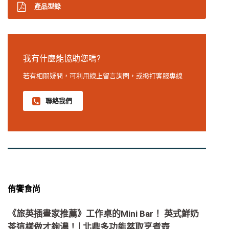
產品型錄
我有什麼能協助您嗎?
若有相關疑問，可利用線上留言詢問，或撥打客服專線
聯絡我們
侑饗食尚
《旅英插畫家推薦》工作桌的Mini Bar！ 英式鮮奶
茶這樣做才夠濃！│北鼎多功能萃取烹煮壺