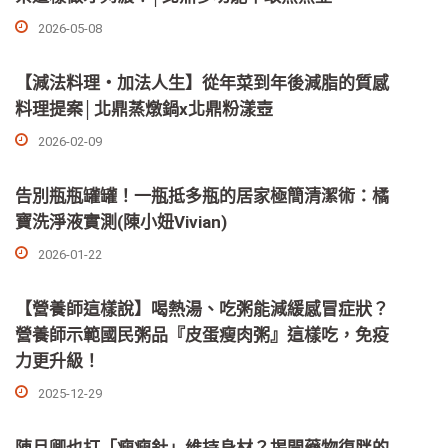
2026-05-08
【減法料理・加法人生】從年菜到年後減脂的質感
料理提案│北鼎蒸燉鍋x北鼎粉漾壺
2026-02-09
告別瓶瓶罐罐！一瓶抵多瓶的居家極簡清潔術：橘
寶洗淨液實測(陳小妞Vivian)
2026-01-22
【營養師這樣說】喝熱湯、吃粥能減緩感冒症狀？
營養師示範國民粥品『皮蛋瘦肉粥』這樣吃，免疫
力更升級！
2025-12-29