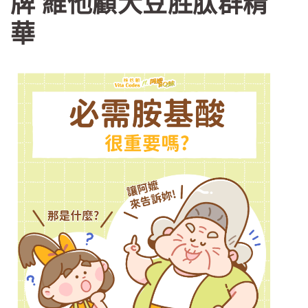
牌 維他顧大豆胜肽群精
華