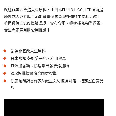
嚴選非基因改造大豆原料，由日本FUJI OIL CO., LTD技術提
煉製成大豆胜肽，添加豐富礦物質與多種維生素和葉酸，
並通過瑞士SGS檢驗認證，安心食用，迅速補充完整營養。
養生專家陳月卿愛用推薦！
嚴選非基改大豆原料
日本水解技術 分子小、利用率高
無添加香精、防腐劑等多餘添加物
SGS逐批檢驗符合國家標準
健康類暢銷書作家&養生達人 陳月卿唯一指定蛋白質品
牌