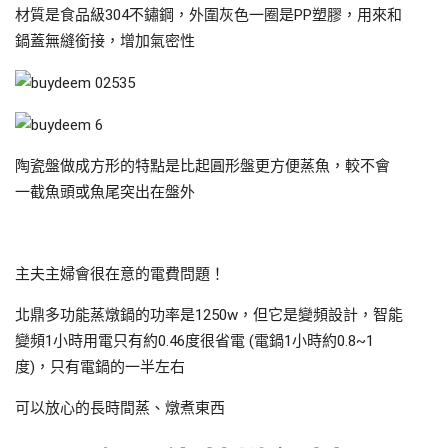
材質是食品級304不鏽鋼，外圍灰色一圈是PP塑膠，用來和
鍋蓋無縫銜接，增加氣密性
陶瓷盤做成方形的特點是比起圓形盤更方便蒸魚，較不會
一截魚頭或魚尾突出在盤外
主夫主婦會很在意的電費問題！
北鼎多功能蒸燉鍋的功率是1250w，但它是變頻設計，智能
變頻1小時用電只有約0.46度很省電 (電鍋1小時約0.8~1
度)，只有電鍋的一半左右
可以放心的長時間蒸、燉煮東西