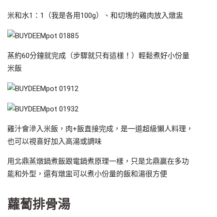
米和水1：1（我是各用100g）、和切塊的雞肉放入燉盅
蒸約60分鐘就完成（步驟就只有這樣！）輕鬆煮好小份量
米飯
雞汁會滲入米飯，肉+飯直接完成，是一道超級懶人料理，
也可以視喜好加入高湯或調味
用北鼎蒸燉鍋煮飯跟電鍋煮原理一樣，只是北鼎贏在多功
能和外型，還有燉盅可以煮小份量的飯和湯很方便
蘿蔔排骨湯