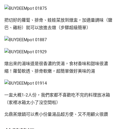
把切好的蘿蔔、排骨、娃娃菜放到燉盅，加適量調味（鹽
巴、雞粉）就可以放進去燉（步驟超級簡單）
燉出來的湯味道是很香濃的煲湯，食材香味和甜味很濃
縮！蘿蔔軟透、排骨軟嫩，超簡單做好美味的湯
一盅大概1-2人份，我們家都不喜歡吃不完的料理放冰箱
（家裡冰箱太小了沒空間啦）
北鼎蒸燉鍋可以煮小份量湯品超方便、又不用顧火很讚