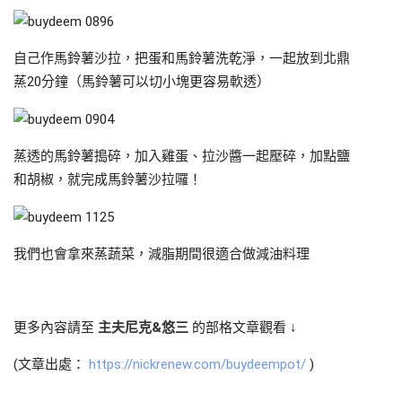
自己作馬鈴薯沙拉，把蛋和馬鈴薯洗乾淨，一起放到北鼎
蒸20分鐘（馬鈴薯可以切小塊更容易軟透）
蒸透的馬鈴薯搗碎，加入雞蛋、拉沙醬一起壓碎，加點鹽
和胡椒，就完成馬鈴薯沙拉囉！
我們也會拿來蒸蔬菜，減脂期間很適合做減油料理
更多內容請至
主夫尼克&悠三
的部格文章觀看 ↓
(文章出處：
https://nickrenew.com/buydeempot/
)