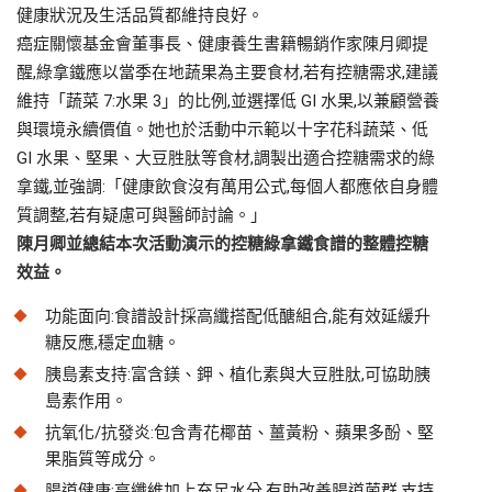
健康狀況及生活品質都維持良好。
癌症關懷基金會董事長、健康養生書籍暢銷作家陳月卿提
醒,綠拿鐵應以當季在地蔬果為主要食材,若有控糖需求,建議
維持「蔬菜 7:水果 3」的比例,並選擇低 GI 水果,以兼顧營養
與環境永續價值。她也於活動中示範以十字花科蔬菜、低
GI 水果、堅果、大豆胜肽等食材,調製出適合控糖需求的綠
拿鐵,並強調:「健康飲食沒有萬用公式,每個人都應依自身體
質調整,若有疑慮可與醫師討論。」
陳月卿並總結本次活動演示的控糖綠拿鐵食譜的整體控糖
效益。
功能面向:食譜設計採高纖搭配低醣組合,能有效延緩升
糖反應,穩定血糖。
胰島素支持:富含鎂、鉀、植化素與大豆胜肽,可協助胰
島素作用。
抗氧化/抗發炎:包含青花椰苗、薑黃粉、蘋果多酚、堅
果脂質等成分。
腸道健康:高纖維加上充足水分,有助改善腸道菌群,支持