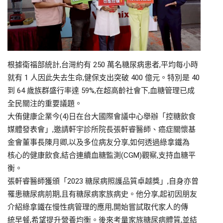
根據衛福部統計,台灣約有 250 萬名糖尿病患者,平均每小時
就有 1 人因此失去生命,健保支出突破 400 億元。特別是 40
到 64 歲族群盛行率達 59%,在超高齡社會下,血糖管理已成
全民關注的重要議題。
大侑健康企業今(4)日在台大國際會議中心舉辦「控糖飲食
媒體發表會」,邀請軒宇診所院長張軒睿醫師、癌症關懷基
金會董事長陳月卿,以及多位病友分享,如何透過綠拿鐵為
核心的健康飲食,結合連續血糖監測(CGM)觀察,支持血糖平
衡。
張軒睿醫師獲頒「2023 糖尿病照護品質卓越獎」,自身亦曾
罹患糖尿病前期,且有糖尿病家族病史。他分享,起初因朋友
介紹綠拿鐵在慢性病管理的應用,開始嘗試取代家人的傳
統早餐,希望提升營養均衡。後來考量家族糖尿病體質,並結