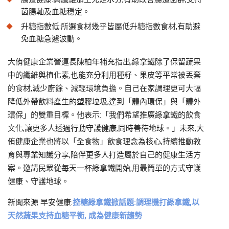
菌腸軸及血糖穩定。
升糖指數低:所選食材幾乎皆屬低升糖指數食材,有助避
免血糖急遽波動。
大侑健康企業營運長陳柏年補充指出,綠拿鐵除了保留蔬果
中的纖維與植化素,也能充分利用種籽、果皮等平常被丟棄
的食材,減少廚餘、減輕環境負擔。自己在家調理更可大幅
降低外帶飲料產生的塑膠垃圾,達到「體內環保」與「體外
環保」的雙重目標。他表示:「我們希望推廣綠拿鐵的飲食
文化,讓更多人透過行動守護健康,同時善待地球。」未來,大
侑健康企業也將以「全食物」飲食理念為核心,持續推動教
育與專業知識分享,陪伴更多人打造屬於自己的健康生活方
案。邀請民眾從每天一杯綠拿鐵開始,用最簡單的方式守護
健康、守護地球。
新聞來源 早安健康:
控糖綠拿鐵掀話題:調理機打綠拿鐵,以
天然蔬果支持血糖平衡, 成為健康新趨勢