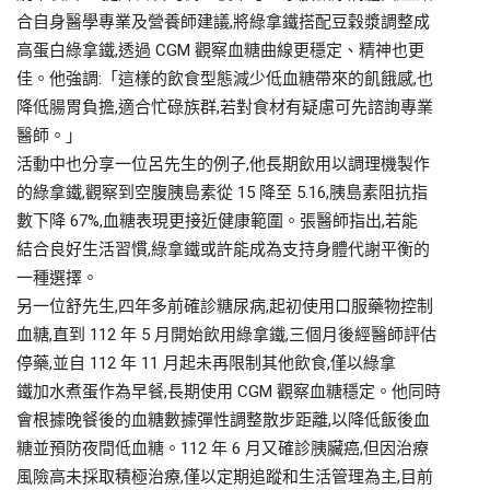
合自身醫學專業及營養師建議,將綠拿鐵搭配豆穀漿調整成
高蛋白綠拿鐵,透過 CGM 觀察血糖曲線更穩定、精神也更
佳。他強調:「這樣的飲食型態減少低血糖帶來的飢餓感,也
降低腸胃負擔,適合忙碌族群,若對食材有疑慮可先諮詢專業
醫師。」
活動中也分享一位呂先生的例子,他長期飲用以調理機製作
的綠拿鐵,觀察到空腹胰島素從 15 降至 5.16,胰島素阻抗指
數下降 67%,血糖表現更接近健康範圍。張醫師指出,若能
結合良好生活習慣,綠拿鐵或許能成為支持身體代謝平衡的
一種選擇。
另一位舒先生,四年多前確診糖尿病,起初使用口服藥物控制
血糖,直到 112 年 5 月開始飲用綠拿鐵,三個月後經醫師評估
停藥,並自 112 年 11 月起未再限制其他飲食,僅以綠拿
鐵加水煮蛋作為早餐,長期使用 CGM 觀察血糖穩定。他同時
會根據晚餐後的血糖數據彈性調整散步距離,以降低飯後血
糖並預防夜間低血糖。112 年 6 月又確診胰臟癌,但因治療
風險高未採取積極治療,僅以定期追蹤和生活管理為主,目前