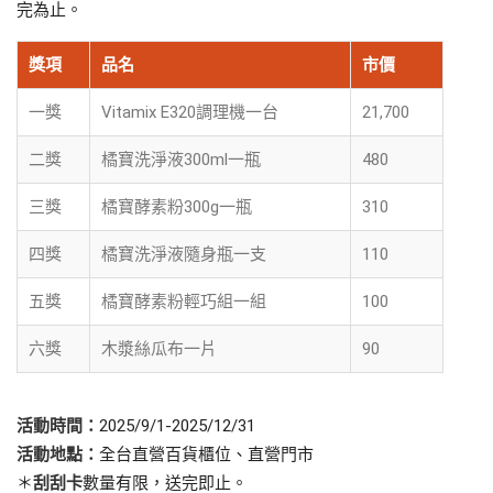
完為止。
獎項
品名
市價
一獎
Vitamix E320調理機一台
21,700
二獎
橘寶洗淨液300ml一瓶
480
三獎
橘寶酵素粉300g一瓶
310
四獎
橘寶洗淨液隨身瓶一支
110
五獎
橘寶酵素粉輕巧組一組
100
六獎
木漿絲瓜布一片
90
活動時間：
2025/9/1-2025/12/31
活動地點：
全台直營百貨櫃位、直營門市
＊
刮刮卡
數量有限，送完即止。