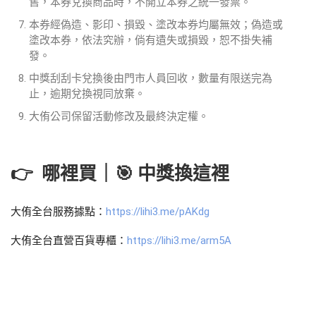
售，本券兌換商品時，不開立本券之統一發票。
本券經偽造、影印、損毀、塗改本券均屬無效；偽造或
塗改本券，依法究辦，倘有遺失或損毀，恕不掛失補
發。
中獎刮刮卡兌換後由門市人員回收，數量有限送完為
止，逾期兌換視同放棄。
大侑公司保留活動修改及最終決定權。
👉 哪裡買｜🎯 中獎換這裡
大侑全台服務據點：
https://lihi3.me/pAKdg
大侑全台直營百貨專櫃：
https://lihi3.me/arm5A