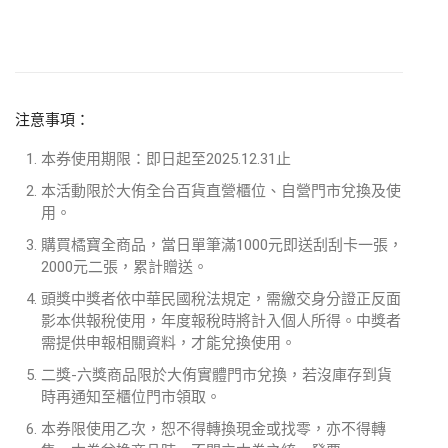
注意事項：
本券使用期限：即日起至2025.12.31止
本活動限於大侑全台百貨直營櫃位、自營門市兌換及使
用。
購買橘寶全商品，當日單筆滿1000元即送刮刮卡一張，
2000元二張，累計贈送。
頭獎中獎者依中華民國稅法規定，需繳交身分證正反面
影本供報稅使用，年度報稅時將計入個人所得。中獎者
需提供申報相關資料，才能兌換使用。
二獎-六獎商品限於大侑實體門市兌換，若沒庫存到貨
時再通知至櫃位門市領取。
本券限使用乙次，恕不得轉換現金或找零，亦不得轉