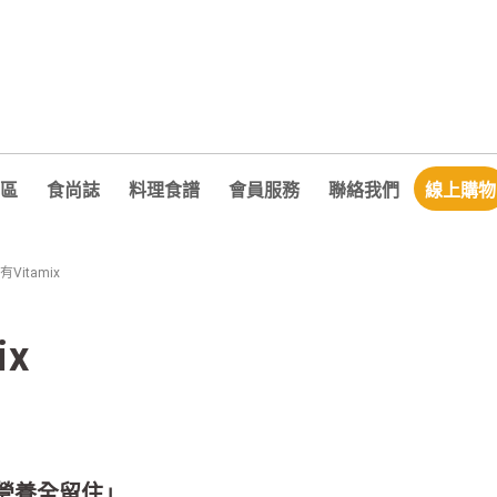
區
食尚誌
料理食譜
會員服務
聯絡我們
線上購物
Vitamix
ix
C把營養全留住」