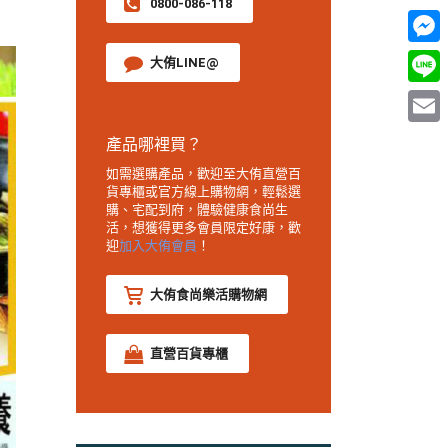
0800-086-118
Mess
大侑LINE@
Line
Email
產品哪裡買？
如需選購產品，歡迎至大侑直營百
貨專櫃或官方線上購物網，輕鬆選
購、宅配到府，體驗健康食尚生
活，想獲得更多會員限定好康，歡
迎
加入大侑會員
！
大侑食尚樂活購物網
直營百貨專櫃