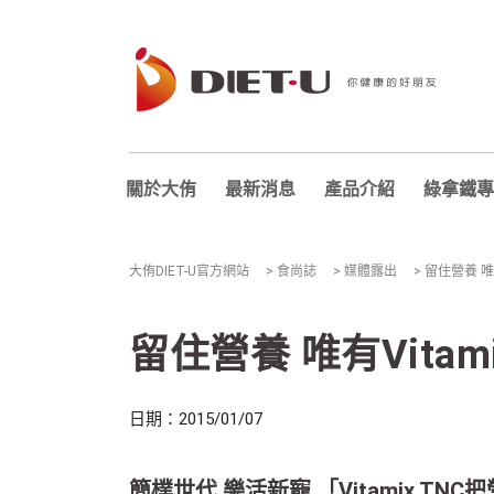
關於大侑
最新消息
產品介紹
綠拿鐵專
大侑DIET-U官方網站
>
食尚誌
>
媒體露出
>
留住營養 唯有
留住營養 唯有Vitam
日期：2015/01/07
簡樸世代 樂活新寵 「Vitamix TN