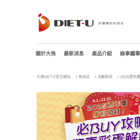
關於大侑
最新消息
產品介紹
綠拿鐵專
大侑DIET-U官方網站
>
食尚誌
>
活動新訊
>
2025週年