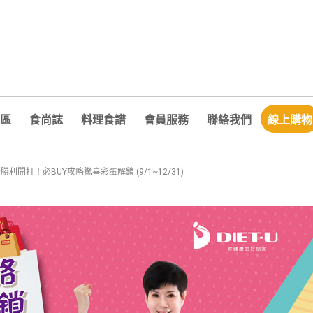
區
食尚誌
料理食譜
會員服務
聯絡我們
線上購物
慶勝利開打！必BUY攻略驚喜彩蛋解鎖 (9/1~12/31)