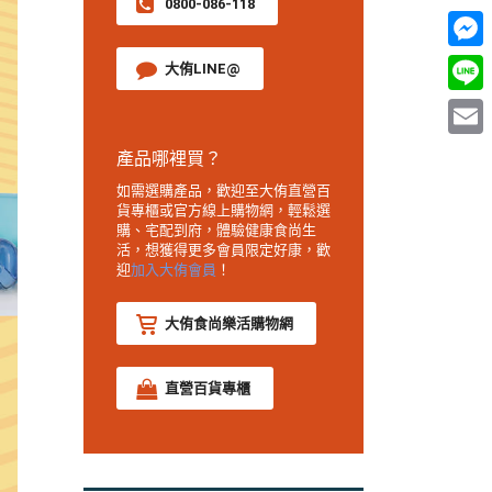
0800-086-118
Mess
大侑LINE@
Line
Email
產品哪裡買？
如需選購產品，歡迎至大侑直營百
貨專櫃或官方線上購物網，輕鬆選
購、宅配到府，體驗健康食尚生
活，想獲得更多會員限定好康，歡
迎
加入大侑會員
！
大侑食尚樂活購物網
直營百貨專櫃