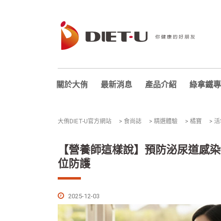
關於大侑
最新消息
產品介紹
綠拿鐵專
大侑DIET-U官方網站
>
食尚誌
>
精選體驗
>
橘寶
>
活
【營養師這樣說】預防泌尿道感染
位防護
2025-12-03