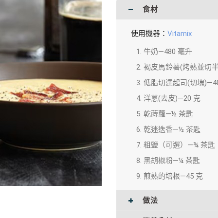
食材
使用機器：
Vitamix
牛奶—480 毫升
褐皮馬鈴薯(烤熟並切半)
低脂切達起司(切塊)—4
洋蔥(去皮)—20 克
乾蒔蘿—½ 茶匙
乾迷迭香—½ 茶匙
粗鹽（可選）—¾ 茶匙
黑胡椒粉—¼ 茶匙
煎熟的培根—45 克
做法