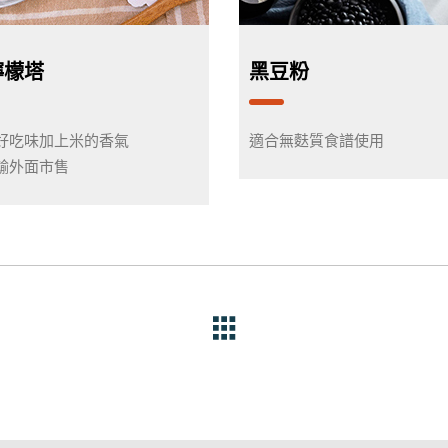
檸檬塔
黑豆粉
好吃味加上米的香氣
適合無麩質食譜使用
輸外面市售