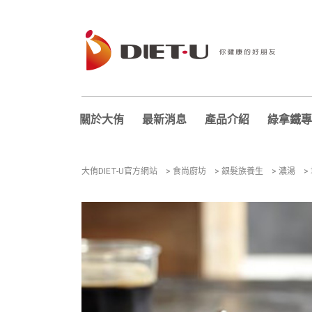
關於大侑
最新消息
產品介紹
綠拿鐵專
大侑DIET-U官方網站
>
食尚廚坊
>
銀髮族養生
>
濃湯
>