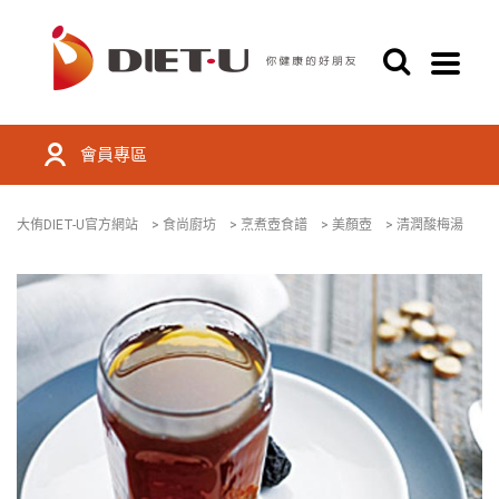
會員專區
大侑DIET-U官方網站
>
食尚廚坊
>
烹煮壺食譜
>
美顏壺
>
清潤酸梅湯