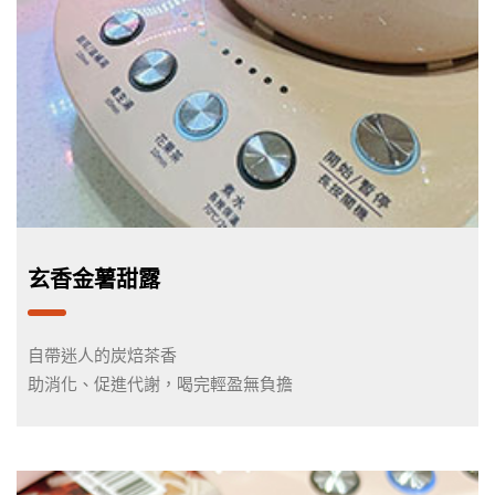
玄香金薯甜露
自帶迷人的炭焙茶香
助消化、促進代謝，喝完輕盈無負擔