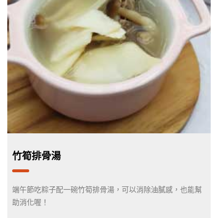
竹筍排骨湯
端午節吃粽子配一碗竹筍排骨湯，可以消除油膩感，也能幫
助消化喔！