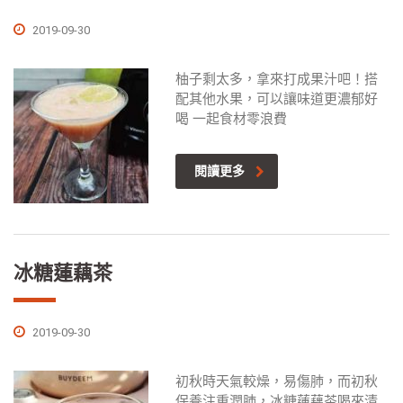
2019-09-30
柚子剩太多，拿來打成果汁吧！搭
配其他水果，可以讓味道更濃郁好
喝 一起食材零浪費
閱讀更多
冰糖蓮藕茶
2019-09-30
初秋時天氣較燥，易傷肺，而初秋
保養注重潤肺，冰糖蓮藕茶喝來清