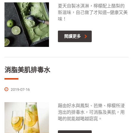
夏天自製冰淇淋，檸檬配上酪梨的
新滋味，自己做了才知道~健康又美
味！
閱讀更多
消脂美肌排毒水
2019-07-16
藉由好水與鳳梨、芭樂、檸檬所浸
泡出的排毒水，可消脂及美肌，用
喝的就能越喝越窈窕。