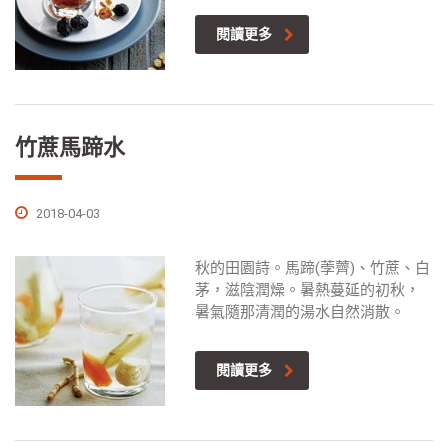
閱讀更多
竹蔗馬蹄水
2018-04-03
秋的田園詩。馬蹄(荸薺)、竹蔗、白
茅，滋陰潤燥。暑熱蔓延的初秋，
暑氣隨那清潤的湯水自然消散。
閱讀更多