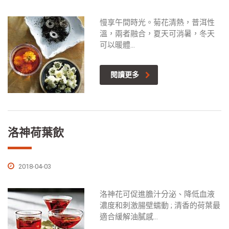
慢享午間時光。菊花清熱，普洱性
溫，兩者融合，夏天可消暑，冬天
可以暖體...
閱讀更多
洛神荷葉飲
2018-04-03
洛神花可促進膽汁分泌、降低血液
濃度和刺激腸壁蠕動 ; 清香的荷葉最
適合緩解油膩感...