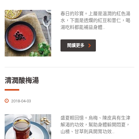
春日的珍寶。上層是溫潤的紅色湯
水，下面是透爛的紅豆和薏仁，喝
湯吃料都能補益身體...
閱讀更多
清潤酸梅湯
2018-04-03
盛夏輕回憶。烏梅、陳皮具有生津
解渴的功效，幫助身體躲開悶夏，
山楂、甘草則具開胃功效...