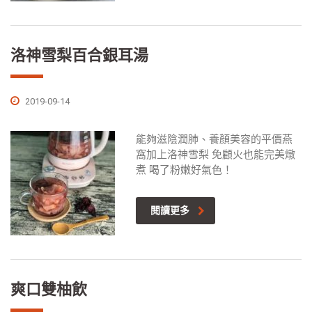
洛神雪梨百合銀耳湯
2019-09-14
能夠滋陰潤肺、養顏美容的平價燕
窩加上洛神雪梨 免顧火也能完美燉
煮 喝了粉嫩好氣色！
閱讀更多
爽口雙柚飲