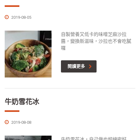
2019-08-05
自製營養又低卡的味噌芝麻沙拉
醬，變換新滋味，沙拉也不會吃膩
囉
閱讀更多
牛奶雪花冰
2019-08-08
牛奶雪花冰，自己做也超綿密好