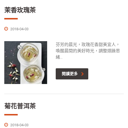
茉香玫瑰茶
2018-04-03
芬芳的晨光，玫瑰花香甜美宜人，
喚醒晨間的美好時光，調整煩躁思
緒...
閱讀更多
菊花普洱茶
2018-04-03