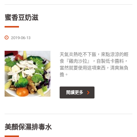
蜜香豆奶滋
2019-06-13
天氣炎熱吃不下飯，來點涼涼的輕
食『雞肉沙拉』，自製低卡醬料，
當然就要使用這項東西，清爽無負
擔。
閱讀更多
美顏保濕排毒水