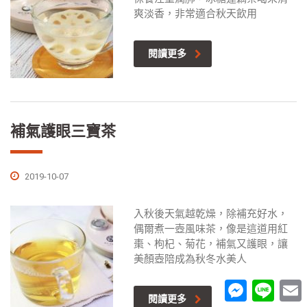
爽淡香，非常適合秋天飲用
閱讀更多
補氣護眼三寶茶
2019-10-07
入秋後天氣越乾燥，除補充好水，
偶爾煮一壺風味茶，像是這道用紅
棗、枸杞、菊花，補氣又護眼，讓
美顏壺陪成為秋冬水美人
Messenger
Line
E
閱讀更多