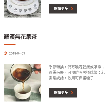
閱讀更多
羅漢無花果茶
2018-04-03
季節轉換，偶有喉嚨乾癢或咳嗽；
霧霾來襲，可預防呼吸道感染；若
需常說話，飲用可保護嗓子...
閱讀更多