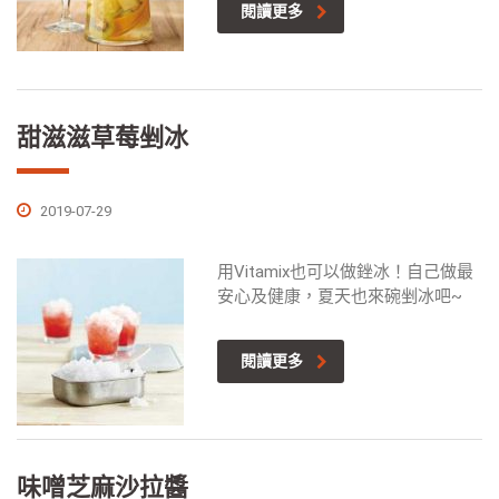
閱讀更多
甜滋滋草莓剉冰
2019-07-29
用Vitamix也可以做銼冰！自己做最
安心及健康，夏天也來碗剉冰吧~
閱讀更多
味噌芝麻沙拉醬