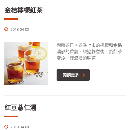
金桔檸檬紅茶
2018-04-03
戀戀冬日。冬季上市的檸檬和金橘
濃郁的香氣，經過輕煮後，為紅茶
增添一縷浪漫的味道...
閱讀更多
紅豆薏仁湯
2018-04-03