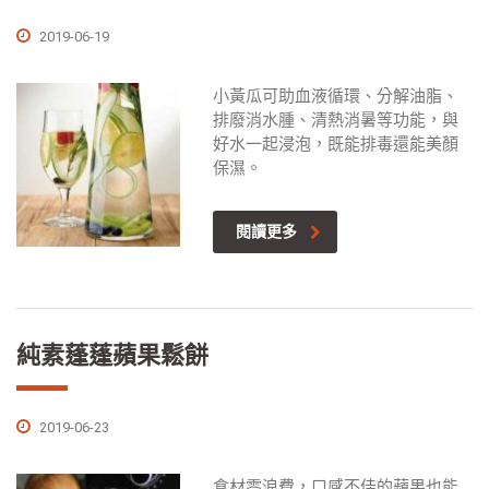
2019-06-19
小黃瓜可助血液循環、分解油脂、
排廢消水腫、清熱消暑等功能，與
好水一起浸泡，既能排毒還能美顏
保濕。
閱讀更多
純素蓬蓬蘋果鬆餅
2019-06-23
食材零浪費，口感不佳的蘋果也能