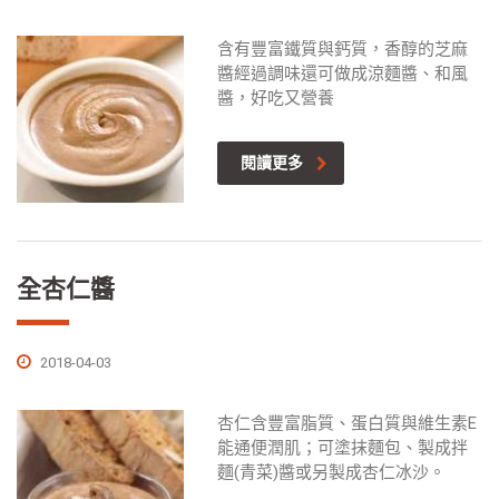
含有豐富鐵質與鈣質，香醇的芝麻
醬經過調味還可做成涼麵醬、和風
醬，好吃又營養
閱讀更多
全杏仁醬
2018-04-03
杏仁含豐富脂質、蛋白質與維生素E
能通便潤肌；可塗抹麵包、製成拌
麵(青菜)醬或另製成杏仁冰沙。