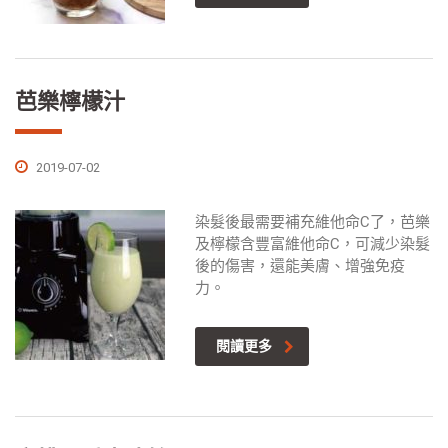
芭樂檸檬汁
2019-07-02
染髮後最需要補充維他命C了，芭樂
及檸檬含豐富維他命C，可減少染髮
後的傷害，還能美膚、增強免疫
力。
閱讀更多