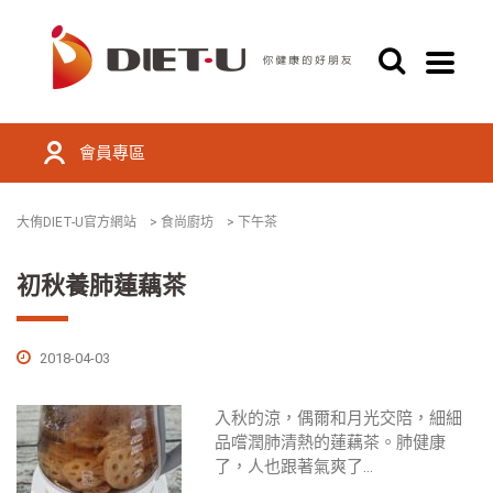
會員專區
大侑DIET-U官方網站
>
食尚廚坊
>
下午茶
初秋養肺蓮藕茶
2018-04-03
入秋的涼，偶爾和月光交陪，細細
品嚐潤肺清熱的蓮藕茶。肺健康
了，人也跟著氣爽了...