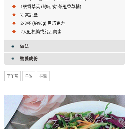
1根香草莢 (約5g或1茶匙香草精)
½ 茶匙鹽
2/3杯 (約96g) 黑巧克力
2大匙楓糖或龍舌蘭蜜
做法
營養成份
下午茶
早餐
抹醬