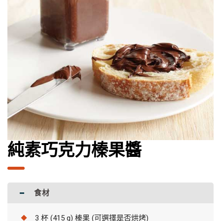
純素巧克力榛果醬
食材
3 杯 (415 g) 榛果 (可選擇是否烘烤)