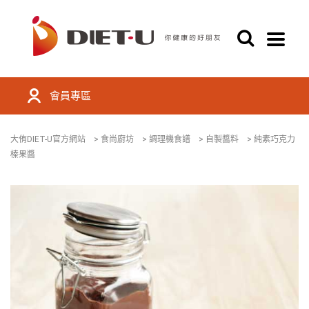
會員專區
大侑DIET-U官方網站
>
食尚廚坊
>
調理機食譜
>
自製醬料
>
純素巧克力
榛果醬