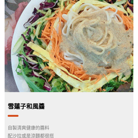
雪蓮子和風醬
自製清爽健康的醬料
配沙拉或是涼麵都很搭