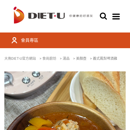
會員專區
大侑DIET-U官方網站
>
食尚廚坊
>
湯品
>
美顏壺
>
義式鳳梨啤酒雞