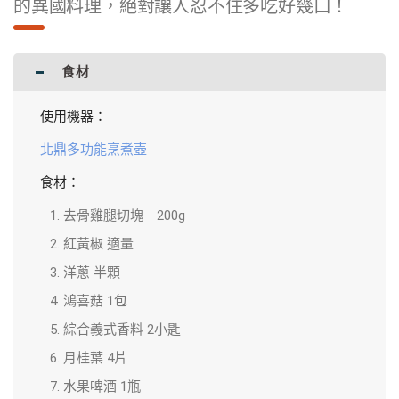
的異國料理，絕對讓人忍不住多吃好幾口！
食材
使用機器：
北鼎多功能烹煮壺
食材：
去骨雞腿切塊 200g
紅黃椒 適量
洋蔥 半顆
鴻喜菇 1包
綜合義式香料 2小匙
月桂葉 4片
水果啤酒 1瓶