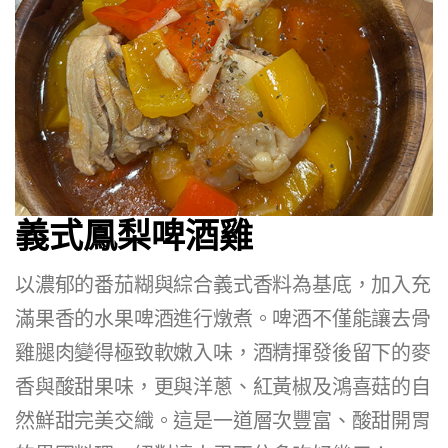
義式鳳梨啤酒雞
以濃郁的番茄糊與綜合義式香料為基底，加入充
滿果香的水果啤酒進行燉煮。啤酒不僅能讓去骨
雞腿肉變得極致軟嫩入味，酒精揮發後留下的麥
香與酸甜果味，更與洋蔥、紅黃椒及鴻喜菇的自
然鮮甜完美交織。這是一道層次豐富、酸甜開胃