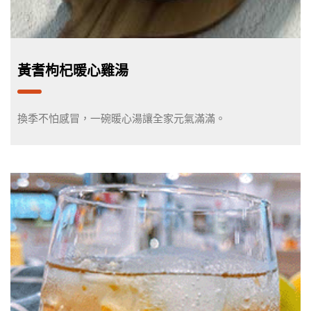
黃耆枸杞暖心雞湯
換季不怕感冒，一碗暖心湯讓全家元氣滿滿。