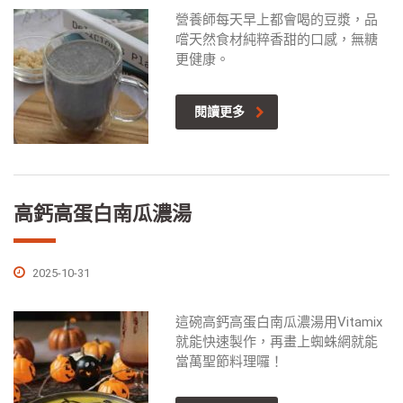
營養師每天早上都會喝的豆漿，品
嚐天然食材純粹香甜的口感，無糖
更健康。
閱讀更多
高鈣高蛋白南瓜濃湯
2025-10-31
這碗高鈣高蛋白南瓜濃湯用Vitamix
就能快速製作，再畫上蜘蛛網就能
當萬聖節料理囉！