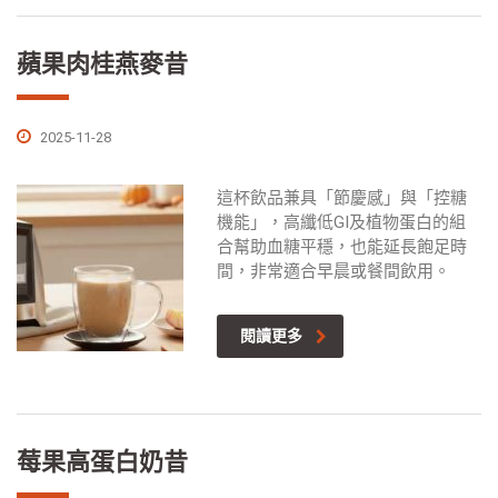
蘋果肉桂燕麥昔
2025-11-28
這杯飲品兼具「節慶感」與「控糖
機能」，高纖低GI及植物蛋白的組
合幫助血糖平穩，也能延長飽足時
間，非常適合早晨或餐間飲用。
閱讀更多
莓果高蛋白奶昔