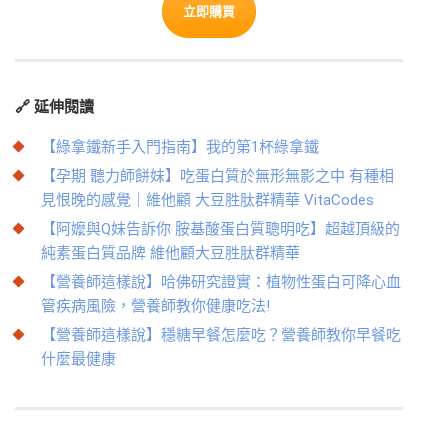
立即購買
🔗
延伸閱讀
【綠拿鐵新手入門指南】我的第1杯綠拿鐵
【孕期 聽力師餅妹】吃蛋白質於無形無影之中 有種相
見恨晚的感覺｜維他顧 大豆胜肽群精華 VitaCodes
【阿嬤與Q妹告訴你 胺基酸蛋白質聰明吃】超越頂級的
純素蛋白質品牌 維他顧大豆胜肽群精華
【營養師這樣說】哈佛研究證實：植物性蛋白可降心血
管疾病風險，營養師教你健康吃法!
【營養師這樣說】穩糖早餐怎麼吃？營養師教你早餐吃
什麼最健康