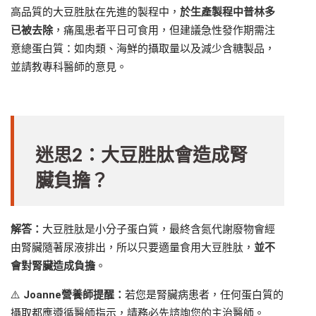
高品質的大豆胜肽在先進的製程中，
於生產製程中普林多
已被去除
，痛風患者平日可食用，但建議急性發作期需注
意總蛋白質：如肉類、海鮮的攝取量以及減少含糖製品，
並請教專科醫師的意見。
迷思2：大豆胜肽會造成腎
臟負擔？
解答：
大豆胜肽是小分子蛋白質，最終含氮代謝廢物會經
由腎臟隨著尿液排出，所以只要適量食用大豆胜肽，
並不
會對腎臟造成負擔
。
⚠️
Joanne
營養師提醒：
若您是腎臟病患者，任何蛋白質的
攝取都應遵循醫師指示，請務必先諮詢您的主治醫師。