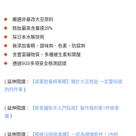
嚴選非基改大豆原料
胜肽最高含量達20%
採日本水解技術
無添加香精、甜味劑、色素、防腐劑
含豐富礦物質、多種維生素和葉酸
通過SGS多項安全檢測認證
( 延伸閱讀：
【淑惠營養師專欄】關於大豆胜肽 一定要知道
的四件事
)
( 延伸閱讀：
【綠拿鐵新手入門指南】製作我的第1杯綠拿
鐵
)
( 延伸閱讀：
【精選10道綠拿鐵】一起為健康乾杯！(內附