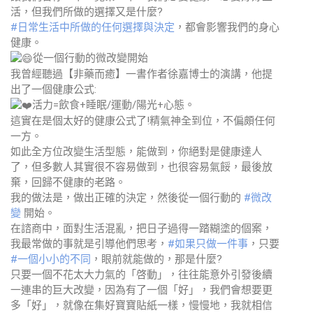
活，但我們所做的選擇又是什麼?
#日常生活中所做的任何選擇與決定
，都會影響我們的身心
健康。
從一個行動的微改變開始
我曾經聽過【非藥而癒】一書作者徐嘉博士的演講，他提
出了一個健康公式:
活力=飲食+睡眠/運動/陽光+心態。
這實在是個太好的健康公式了!精氣神全到位，不偏頗任何
一方。
如此全方位改變生活型態，能做到，你絕對是健康達人
了，但多數人其實很不容易做到，也很容易氣餒，最後放
棄，回歸不健康的老路。
我的做法是，做出正確的決定，然後從一個行動的
#微改
變
開始。
在諮商中，面對生活混亂，把日子過得一踏糊塗的個案，
我最常做的事就是引導他們思考，
#如果只做一件事
，只要
#一個小小的不同
，眼前就能做的，那是什麼?
只要一個不花太大力氣的「啓動」，往往能意外引發後續
一連串的巨大改變，因為有了一個「好」，我們會想要更
多「好」，就像在集好寶寶貼紙一樣，慢慢地，我就相信