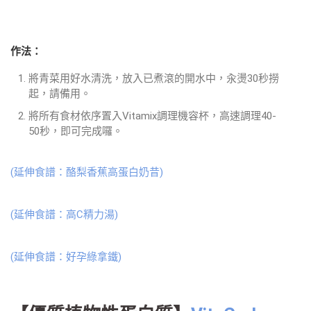
作法：
將青菜用好水清洗，放入已煮滾的開水中，汆燙30秒撈
起，請備用。
將所有食材依序置入Vitamix調理機容杯，高速調理40-
50秒，即可完成囉。
(延伸食譜：酪梨香蕉高蛋白奶昔)
(延伸食譜：高C精力湯)
(延伸食譜：好孕綠拿鐵)