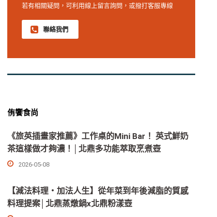
若有相關疑問，可利用線上留言詢問，或撥打客服專線
聯絡我們
侑饗食尚
《旅英插畫家推薦》工作桌的Mini Bar！ 英式鮮奶
茶這樣做才夠濃！│北鼎多功能萃取烹煮壺
2026-05-08
【減法料理・加法人生】從年菜到年後減脂的質感
料理提案│北鼎蒸燉鍋x北鼎粉漾壺