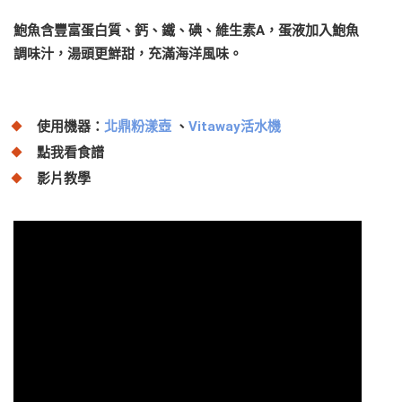
鮑魚含豐富蛋白質、鈣、鐵、碘、維生素A，蛋液加入鮑魚
調味汁，湯頭更鮮甜，充滿海洋風味。
使用機器：
北鼎粉漾壺
、
Vitaway活水機
點我看食譜
影片教學