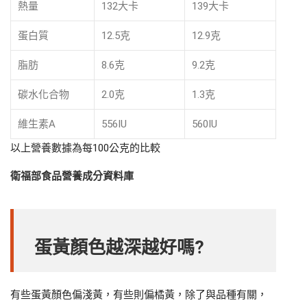
熱量
132大卡
139大卡
蛋白質
12.5克
12.9克
脂肪
8.6克
9.2克
碳水化合物
2.0克
1.3克
維生素A
556IU
560IU
以上營養數據為每100公克的比較
衛福部食品營養成分資料庫
蛋黃顏色越深越好嗎?
有些蛋黃顏色偏淺黃，有些則偏橘黃，除了與品種有關，