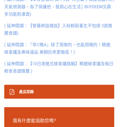
天氣偵測器，為了保護他，我用心在生活│ BUYDEEM北鼎
多功能粉漾壺)
( 延伸閱讀：【營養師這樣說】入秋輕鬆養生不怕煩 3道推
薦食譜)
( 延伸閱讀：「早C晚A」除了用擦的，也能用喝的！精選
綠拿鐵及美味湯品 美顏抗老更徹底！)
( 延伸閱讀：【10日漸進式綠拿鐵挑戰】精選綠拿鐵及每日
輕食食譜推薦 )
產品型錄
我有什麼能協助您嗎?