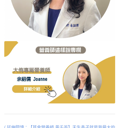
( 延伸閱讀：【草食營養師 黃千芮】天生鼻子就是我最大的