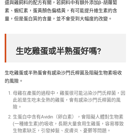
還與雞飼料的配方有關，若飼料中有額外添加β-胡蘿蔔
素、蝦紅素，蛋黃顏色偏橘黃，有可能提升維生素的含
量，但是蛋白質的含量，並不會受到大幅度的改變。
生吃雞蛋或半熟蛋好嗎?
生吃雞蛋或半熟蛋會有感染沙門氏桿菌及阻礙生物素吸收
的風險。
母雞在產蛋的過程中，雞蛋很可能沾染沙門氏桿菌，因
此若是生吃未全熟的雞蛋，會有感染沙門氏桿菌的風
險。
生蛋白中含有Avidin（卵白素），會阻礙人體對生物素
(一種維生素)的吸收，長期大量食用生雞蛋，容易導致
生物素缺乏，引發掉髮、皮膚炎、憂鬱等問題。