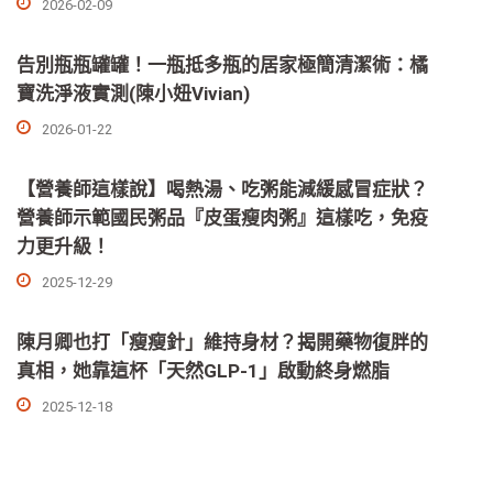
2026-02-09
告別瓶瓶罐罐！一瓶抵多瓶的居家極簡清潔術：橘
寶洗淨液實測(陳小妞Vivian)
2026-01-22
【營養師這樣說】喝熱湯、吃粥能減緩感冒症狀？
營養師示範國民粥品『皮蛋瘦肉粥』這樣吃，免疫
力更升級！
2025-12-29
陳月卿也打「瘦瘦針」維持身材？揭開藥物復胖的
真相，她靠這杯「天然GLP-1」啟動終身燃脂
2025-12-18