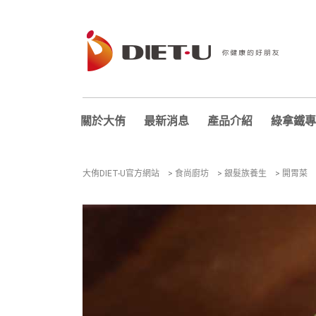
關於大侑
最新消息
產品介紹
綠拿鐵專
大侑DIET-U官方網站
>
食尚廚坊
>
銀髮族養生
>
開胃菜