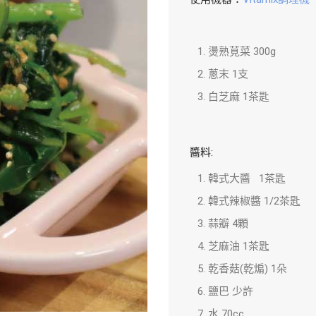
燙熟莧菜 300g
蔥末 1支
白芝麻 1茶匙
醬料:
韓式大醬 1茶匙
韓式辣椒醬 1/2茶匙
蒜瓣 4顆
芝麻油 1茶匙
乾香菇(乾煸) 1朵
鹽巴 少許
水 70cc