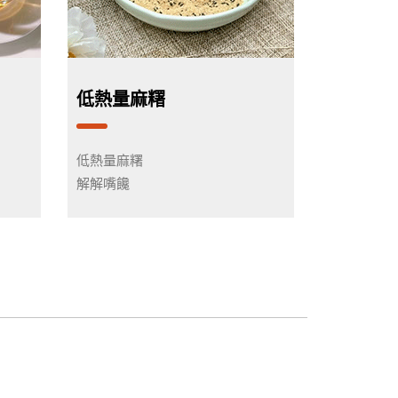
低熱量麻糬
低熱量麻糬
解解嘴饞