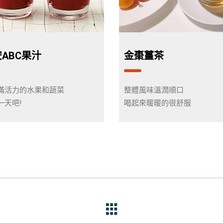
ABC果汁
金棗薑茶
滿活力的水果和蔬菜
整體風味溫潤順口
一天吧!
喝起來暖暖的很舒服