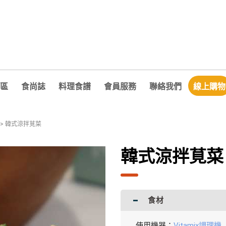
區
食尚誌
料理食譜
會員服務
聯絡我們
線上購物
>
韓式涼拌莧菜
韓式涼拌莧菜
食材
使用機器：
Vitamix調理機