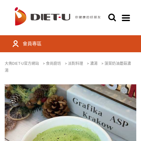
會員專區
大侑DIET-U官方網站
>
食尚廚坊
>
派對料理
>
濃湯
>
菠菜奶油蘑菇濃
湯