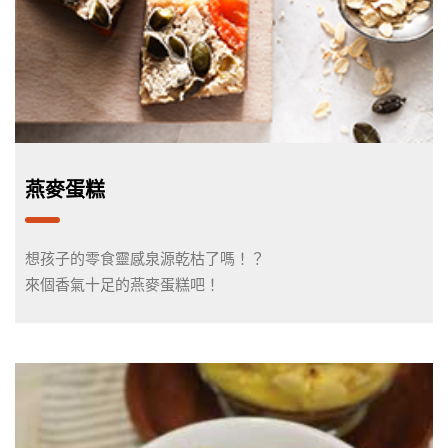
燕麥蛋糕
想孩子的零食靈感泉源乾枯了嗎！？
來個香氣十足的燕麥蛋糕吧！