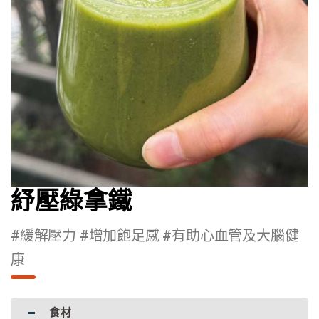
紓壓綠拿鐵
#緩解壓力 #增加飽足感 #有助心血管及大腦健
康
食材