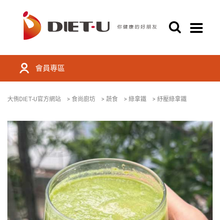
會員專區
大侑DIET-U官方網站
>
食尚廚坊
>
蔬食
>
綠拿鐵
>
紓壓綠拿鐵