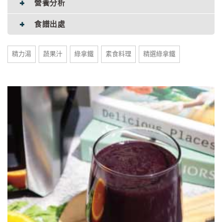
營養分析
食譜出處
精力湯
蔬果汁
綠拿鐵
素食料理
精選綠拿鐵