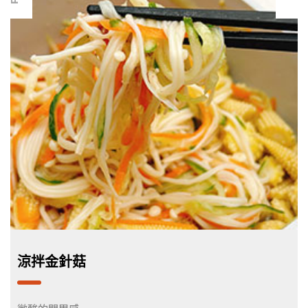
涼拌金針菇