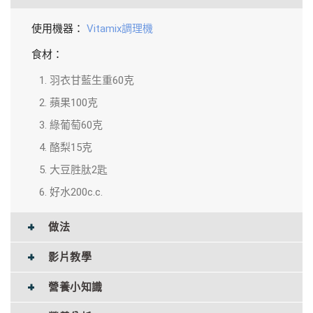
使用機器：
Vitamix調理機
食材：
羽衣甘藍生重60克
蘋果100克
綠葡萄60克
酪梨15克
大豆胜肽2匙
好水200c.c.
做法
影片教學
營養小知識