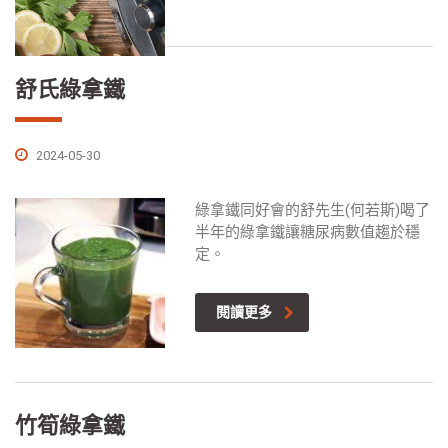
舒氏綠拿鐵
2024-05-30
綠拿鐵同好會的舒先生(何若斯)喝了
半年的綠拿鐵讓糖尿病數值趨於穩
定。
閱讀更多
竹筍綠拿鐵