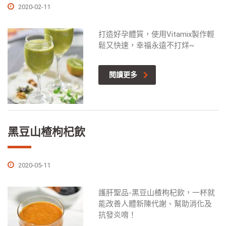
2020-02-11
打造好孕體質，使用Vitamix製作輕
鬆又快速，幸福永遠不打烊~
閱讀更多
黑豆山楂枸杞飲
2020-05-11
護肝聖品-黑豆山楂枸杞飲，一杯就
能改善人體新陳代謝、幫助消化及
抗發炎唷！