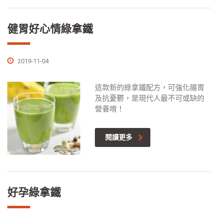
健胃好心情綠拿鐵
2019-11-04
這款新的綠拿鐵配方，可強化腸胃
及抗憂鬱，是現代人最不可或缺的
營養唷！
閱讀更多
好孕綠拿鐵