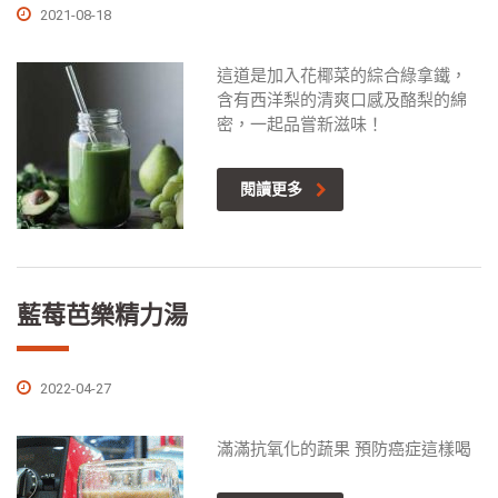
2021-08-18
這道是加入花椰菜的綜合綠拿鐵，
含有西洋梨的清爽口感及酪梨的綿
密，一起品嘗新滋味！
閱讀更多
藍莓芭樂精力湯
2022-04-27
滿滿抗氧化的蔬果 預防癌症這樣喝