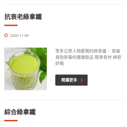
抗衰老綠拿鐵
2020-11-09
眾多公眾人物愛喝的綠拿鐵， 是瘦
身助排毒的健康飲品 簡單食材 綿密
好喝
閱讀更多
綜合綠拿鐵