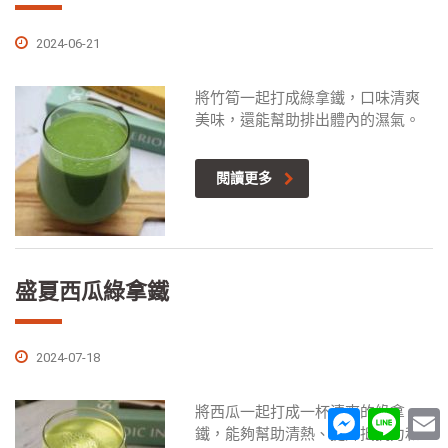
2024-06-21
將竹筍一起打成綠拿鐵，口味清爽
美味，還能幫助排出體內的濕氣。
閱讀更多
盛夏西瓜綠拿鐵
2024-07-18
將西瓜一起打成一杯清爽的綠拿
Messenger
Line
E
鐵，能夠幫助清熱、提升抵抗力和