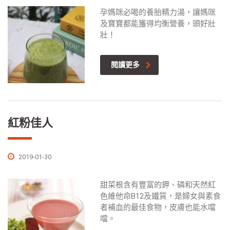
孕媽咪必喝的養胎精力湯，讓媽咪
及寶寶都能獲得均衡營養，頭好壯
壯！
閱讀更多
紅粉佳人
2019-01-30
甜菜根含有豐富的鉀、磷和天然紅
色維他命B12及鐵質，是婦女與素食
者補血的最佳食物，皮膚也能水噹
噹。