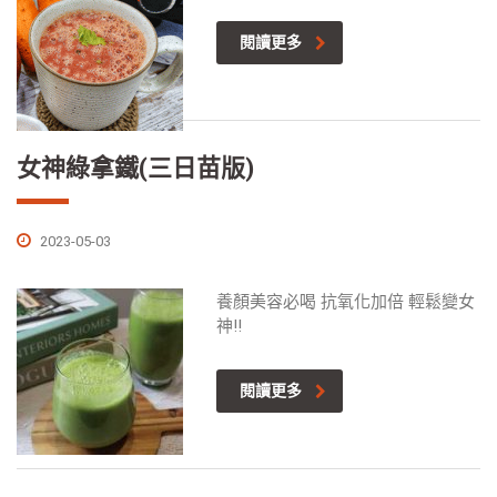
閱讀更多
女神綠拿鐵(三日苗版)
2023-05-03
養顏美容必喝 抗氧化加倍 輕鬆變女
神!!
閱讀更多