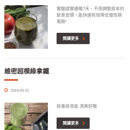
實驗證實連喝7天，不用調整原本的
飲食習慣，能快速有效降低慢性病
風險!
閱讀更多
維密超模綠拿鐵
2024-05-22
排毒排濕氣 清爽好喝
閱讀更多