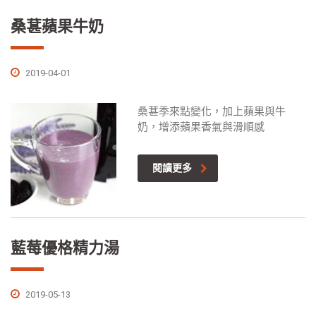
桑葚蘋果牛奶
2019-04-01
桑葚季來點變化，加上蘋果與牛
奶，增添蘋果香氣與滑順感
閱讀更多
藍莓優格精力湯
2019-05-13