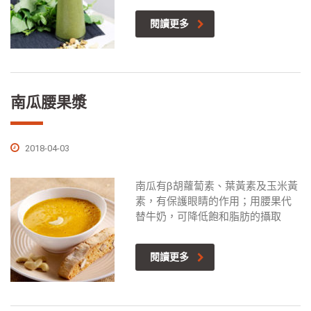
閱讀更多
南瓜腰果漿
2018-04-03
南瓜有β胡蘿蔔素、葉黃素及玉米黃
素，有保護眼睛的作用；用腰果代
替牛奶，可降低飽和脂肪的攝取
閱讀更多