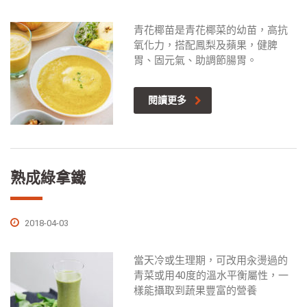
青花椰苗是青花椰菜的幼苗，高抗
氧化力，搭配鳳梨及蘋果，健脾
胃、固元氣、助調節腸胃。
閱讀更多
熟成綠拿鐵
2018-04-03
當天冷或生理期，可改用汆燙過的
青菜或用40度的溫水平衡屬性，一
樣能攝取到蔬果豐富的營養