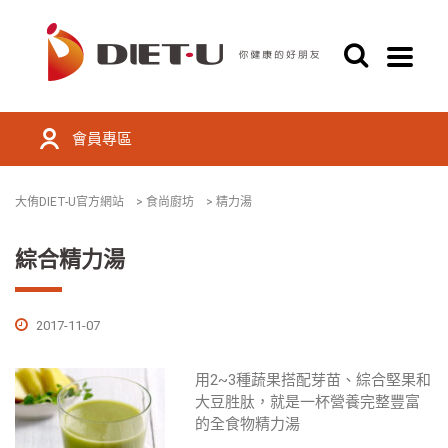
會員專區
大侑DIET-U官方網站
>
食尚廚坊
>
精力湯
綜合精力湯
2017-11-07
用2~3種蔬果搭配芽苗、綜合堅果和
大豆胜肽，就是一杯營養完整豐富
的全食物精力湯