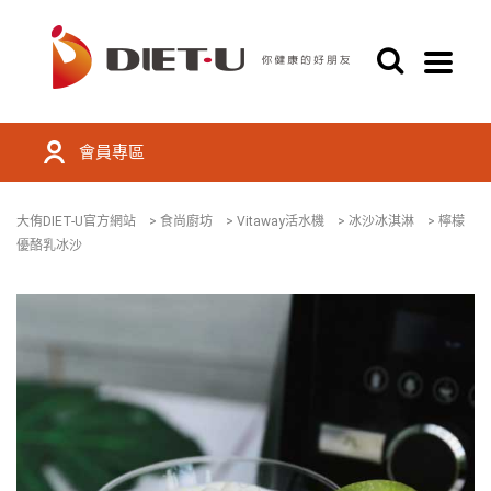
會員專區
大侑DIET-U官方網站
>
食尚廚坊
>
Vitaway活水機
>
冰沙冰淇淋
>
檸檬
優酪乳冰沙