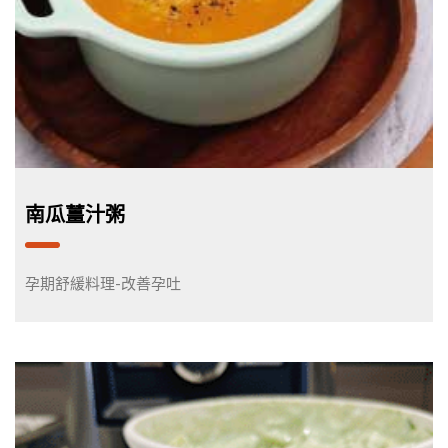
南瓜薑汁粥
孕期舒緩料理-改善孕吐