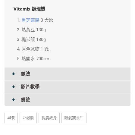
Vitamix
調理機
黑芝麻醬
3 大匙
熟黃豆 130g
糙米飯 180g
原色冰糖 1 匙
熱開水 700c.c
做法
影片教學
備註
早餐
豆穀漿
食農教育
銀髮族養生