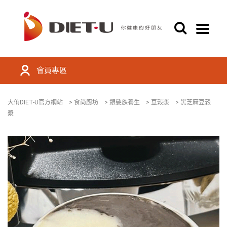
會員專區
大侑DIET-U官方網站
>
食尚廚坊
>
銀髮族養生
>
豆穀漿
>
黑芝麻豆穀
漿