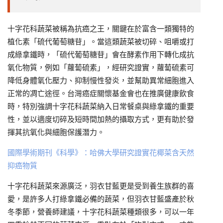
十字花科蔬菜被稱為抗癌之王，關鍵在於富含一類獨特的
植化素「硫代葡萄糖苷」。當這類蔬菜被切碎、咀嚼或打
成綠拿鐵時，「硫代葡萄糖苷」會在酵素作用下轉化成抗
氧化物質，例如「蘿蔔硫素」，經研究證實，蘿蔔硫素可
降低身體氧化壓力、抑制慢性發炎，並幫助異常細胞進入
正常的凋亡途徑。台灣癌症關懷基金會也在推廣健康飲食
時，特別強調十字花科蔬菜納入日常餐桌與綠拿鐵的重要
性，並以適度切碎及短時間加熱的攝取方式，更有助於發
揮其抗氧化與細胞保護潛力。
國際學術期刊《科學》：哈佛大學研究證實花椰菜含天然
抑癌物質
十字花科蔬菜來源廣泛，羽衣甘藍更是受到養生族群的喜
愛，是許多人打綠拿鐵必備的蔬菜，但羽衣甘藍盛產於秋
冬季節，營養師建議，十字花科蔬菜種類很多，可以一年