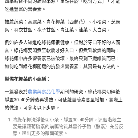
四季輪替不同的蔬菜來源，重點在於「吃對方式」，才能
吃進豐富的營養素。
推薦蔬菜：高麗菜、青花椰菜（西蘭花）、小松菜、芝麻
葉、羽衣甘藍、孢子甘藍、青江菜、油菜、大白菜。
例如許多人知道吃綠花椰很健康，但對於牙口不好的人而
言，綠花椰要悶煮至軟爛才好入口，但煮到軟爛的同時，
綠花椰中許多營養素已被破壞，最終只剩下纖維質而已，
如何吃到綠花椰關鍵的抗發炎營養素，其實是有方法的。
製備花椰菜的小建議：
一篇發表於
農業與食品化學
期刊的研究，綠花椰菜切碎後
靜置30-40分鐘後再燙熟，可使蘿蔔硫素含量增加，實際上
的做法，可參考以下步驟。
將綠花椰洗淨後切小朵，靜置30-40分鐘，這個階段主
要是讓蘿蔔硫素的前驅物質與黑芥子酶（酵素）充分反
應，釋出更多的蘿蔔硫素。