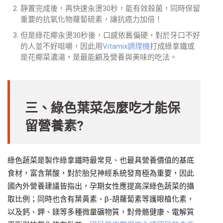
靜置完成後，再快速汆燙30秒，能有效殺菌，同時保留
重要的抗氧化物蘿蔔硫素，讓抗癌力加倍！
但是綠花椰汆燙30秒後，口感依舊偏硬，對於牙口不好
的人並不好咀嚼，因此用
Vitamix調理機
打成綠拿鐵或
是花椰菜濃湯，是最能顧及營養與美味的吃法。
三、綠色葉菜怎麼吃才能保
留營養素?
綠色蔬菜是製作綠拿鐵時最常見、也最具營養價值的基底
食材，富含葉酸，對於胎兒神經系統發育極為重要，因此
國內外營養建議皆指出，孕期女性應提高深綠色蔬菜的攝
取比例；同時也含有葉黃素、β-胡蘿蔔素等護眼植化素，
以及鈣、鉀、鎂等多種微量礦物質，對骨骼健康、電解質