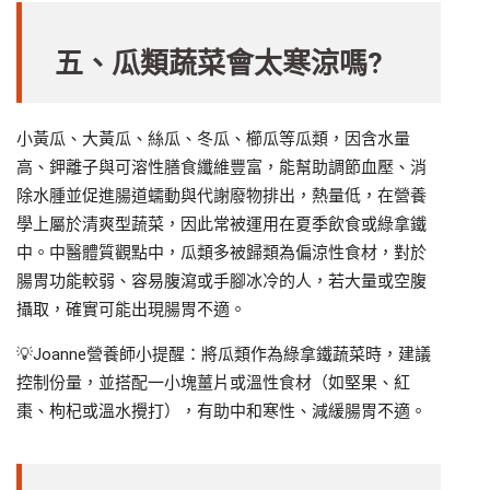
五、瓜類蔬菜會太寒涼嗎?
小黃瓜、大黃瓜、絲瓜、冬瓜、櫛瓜等瓜類，因含水量
高、鉀離子與可溶性膳食纖維豐富，能幫助調節血壓、消
除水腫並促進腸道蠕動與代謝廢物排出，熱量低，在營養
學上屬於清爽型蔬菜，因此常被運用在夏季飲食或綠拿鐵
中。中醫體質觀點中，瓜類多被歸類為偏涼性食材，對於
腸胃功能較弱、容易腹瀉或手腳冰冷的人，若大量或空腹
攝取，確實可能出現腸胃不適。
💡Joanne營養師小提醒：將瓜類作為綠拿鐵蔬菜時，建議
控制份量，並搭配一小塊薑片或溫性食材（如堅果、紅
棗、枸杞或溫水攪打），有助中和寒性、減緩腸胃不適。