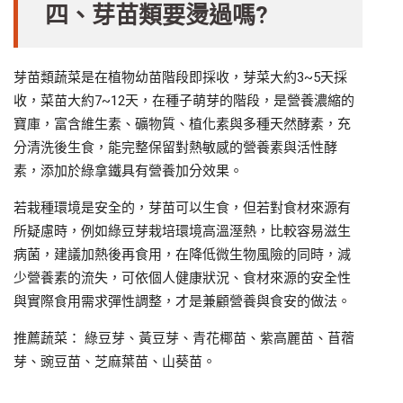
四、芽苗類要燙過嗎?
芽苗類蔬菜是在植物幼苗階段即採收，芽菜大約3~5天採
收，菜苗大約7~12天，在種子萌芽的階段，是營養濃縮的
寶庫，富含維生素、礦物質、植化素與多種天然酵素，充
分清洗後生食，能完整保留對熱敏感的營養素與活性酵
素，添加於綠拿鐵具有營養加分效果。
若栽種環境是安全的，芽苗可以生食，但若對食材來源有
所疑慮時，例如綠豆芽栽培環境高溫溼熱，比較容易滋生
病菌，建議加熱後再食用，在降低微生物風險的同時，減
少營養素的流失，可依個人健康狀況、食材來源的安全性
與實際食用需求彈性調整，才是兼顧營養與食安的做法。
推薦蔬菜： 綠豆芽、黃豆芽、青花椰苗、紫高麗苗、苜蓿
芽、豌豆苗、芝麻葉苗、山葵苗。