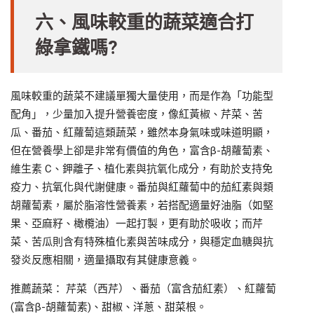
六、風味較重的蔬菜適合打
綠拿鐵嗎?
風味較重的蔬菜不建議單獨大量使用，而是作為「功能型
配角」，少量加入提升營養密度，像紅黃椒、芹菜、苦
瓜、番茄、紅蘿蔔這類蔬菜，雖然本身氣味或味道明顯，
但在營養學上卻是非常有價值的角色，富含β-胡蘿蔔素、
維生素 C、鉀離子、植化素與抗氧化成分，有助於支持免
疫力、抗氧化與代謝健康。番茄與紅蘿蔔中的茄紅素與類
胡蘿蔔素，屬於脂溶性營養素，若搭配適量好油脂（如堅
果、亞麻籽、橄欖油）一起打製，更有助於吸收；而芹
菜、苦瓜則含有特殊植化素與苦味成分，與穩定血糖與抗
發炎反應相關，適量攝取有其健康意義。
推薦蔬菜： 芹菜（西芹）、番茄（富含茄紅素）、紅蘿蔔
(富含β-胡蘿蔔素)、甜椒、洋蔥、甜菜根。