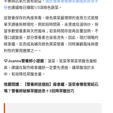
平衡與抗氧化皆有助益，
國民健康署健康永續國民飲食手
冊
也建議每日攝取1/3深綠色蔬菜。
從營養保存的角度來看，綠色葉菜最理想的食用方式是簡
單烹調後新鮮現吃，例如短時間蒸、汆燙或低溫快炒，保
留多數營養素與天然風味；若長時間存放再反覆加熱，不
僅口感變差，部分營養素也容易流失。因此，現打現喝的
綠拿鐵，反而成為補充綠色葉菜營養、同時兼顧風味與便
利性的實用選擇之一。
💡
Joanne
營養師小提醒：
菠菜、莧菜等葉菜草酸含量較
高，建議在製作綠拿鐵前一定要先燙過，讓草酸溶於水
中，有效降低草酸含量。
推薦閱讀：【營養師這樣說】綠拿鐵、菠菜會導致腎結石
嗎？營養師破解草酸迷思＋3
招降草酸技巧