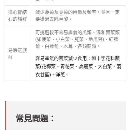
擔心腎結
減少菠菜及莧菜的用量及頻率，並且一定
石的族群
要燙過去除草酸。
可挑選較不容易產氣的瓜類、溫和葉菜類
(如菠菜、小白菜、莧菜、地瓜葉)、紅蘿
蔔、白蘿蔔、木耳、各類菇類。
易脹氣族
群
容易產氣的蔬菜減少食用：如十字花科蔬
菜(花椰菜、青花菜、高麗菜、大白菜、羽
衣甘藍)、洋蔥。
常見問題：