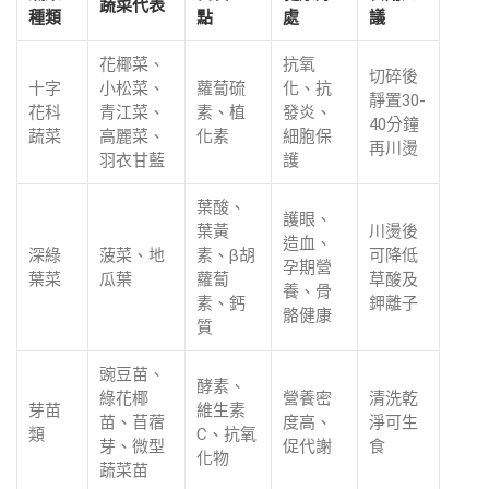
蔬菜代表
種類
點
處
議
花椰菜、
抗氧
切碎後
十字
小松菜、
蘿蔔硫
化、抗
靜置30-
花科
青江菜、
素、植
發炎、
40分鐘
蔬菜
高麗菜、
化素
細胞保
再川燙
羽衣甘藍
護
葉酸、
護眼、
葉黃
川燙後
造血、
深綠
菠菜、地
素、β胡
可降低
孕期營
葉菜
瓜葉
蘿蔔
草酸及
養、骨
素、鈣
鉀離子
骼健康
質
豌豆苗、
酵素、
綠花椰
營養密
清洗乾
芽苗
維生素
苗、苜蓿
度高、
淨可生
類
C、抗氧
芽、微型
促代謝
食
化物
蔬菜苗