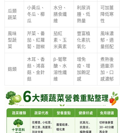
小黃瓜、
水分、
利尿消
可加薑
瓜類
冬瓜、櫛
膳食纖
腫、低
降低寒
蔬菜
瓜
維
熱量
性
風味
芹菜、番
茄紅
豐富植
風味濃
型蔬
茄、紅蘿
素、玉
化素抗
郁，適
菜
蔔、甜椒
米黃素
氧化
量搭配
木耳、香
β-葡聚
增免
煮熟後
菇、鴻喜
醣、水
疫、增
適量添
菇類
菇、金針
溶性纖
加飽足
加，口
菇
維
感
感濃郁