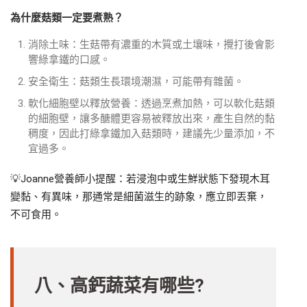
為什麼菇類一定要煮熟？
消除土味：生菇帶有濃重的木質或土壤味，攪打後會影
響綠拿鐵的口感。
安全衛生：菇類生長環境潮濕，可能帶有雜菌。
軟化細胞壁以釋放營養：透過烹煮加熱，可以軟化菇類
的細胞壁，讓多醣體更容易被釋放出來，產生自然的黏
稠度，因此打綠拿鐵加入菇類時，建議先少量添加，不
宜過多。
💡Joanne營養師小提醒：若浸泡中或生鮮狀態下發現木耳
變黏、有異味，那通常是細菌滋生的跡象，應立即丟棄，
不可食用。
八、高鈣蔬菜有哪些?