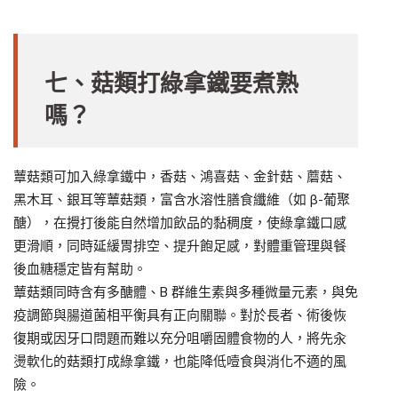
七、菇類打綠拿鐵要煮熟
嗎？
蕈菇類可加入綠拿鐵中，香菇、鴻喜菇、金針菇、蘑菇、
黑木耳、銀耳等蕈菇類，富含水溶性膳食纖維（如 β-葡聚
醣），在攪打後能自然增加飲品的黏稠度，使綠拿鐵口感
更滑順，同時延緩胃排空、提升飽足感，對體重管理與餐
後血糖穩定皆有幫助。
蕈菇類同時含有多醣體、B 群維生素與多種微量元素，與免
疫調節與腸道菌相平衡具有正向關聯。對於長者、術後恢
復期或因牙口問題而難以充分咀嚼固體食物的人，將先汆
燙軟化的菇類打成綠拿鐵，也能降低噎食與消化不適的風
險。