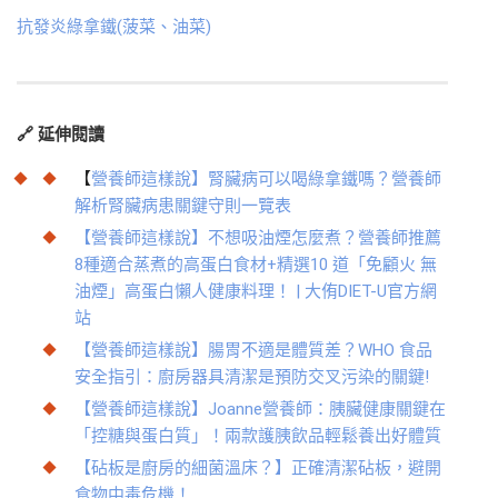
抗發炎綠拿鐵(菠菜、油菜)
🔗
延伸閱讀
【
營養師這樣說】腎臟病可以喝綠拿鐵嗎？營養師
解析腎臟病患關鍵守則一覽表
【營養師這樣說】不想吸油煙怎麼煮？營養師推薦
8種適合蒸煮的高蛋白食材+精選10 道「免顧火 無
油煙」高蛋白懶人健康料理！ | 大侑DIET-U官方網
站
【營養師這樣說】腸胃不適是體質差？WHO 食品
安全指引：廚房器具清潔是預防交叉污染的關鍵!
【營養師這樣說】Joanne營養師：胰臟健康關鍵在
「控糖與蛋白質」！兩款護胰飲品輕鬆養出好體質
【砧板是廚房的細菌溫床？】正確清潔砧板，避開
食物中毒危機！