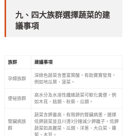
九、四大族群選擇蔬菜的建
議事項
族群
建議事項
深綠色蔬菜含豐富葉酸，有助寶寶發育，
孕婦族群
例如地瓜葉、菠菜。
高水分及水溶性纖維蔬菜可軟化糞便，例
便祕族群
如木耳、菇類、秋葵、瓜類。
蔬菜含鉀量高，有限鉀的腎臟病患，選擇
腎臟病族
低鉀蔬菜並且川燙3分鐘減少鉀離子，低鉀
群
蔬菜如高麗菜、瓜類、洋蔥、大白菜、蘿
蔔、木耳。