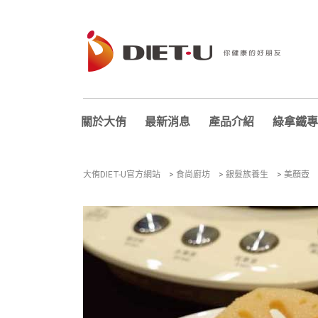
關於大侑
最新消息
產品介紹
綠拿鐵專
大侑DIET-U官方網站
>
食尚廚坊
>
銀髮族養生
>
美顏壺