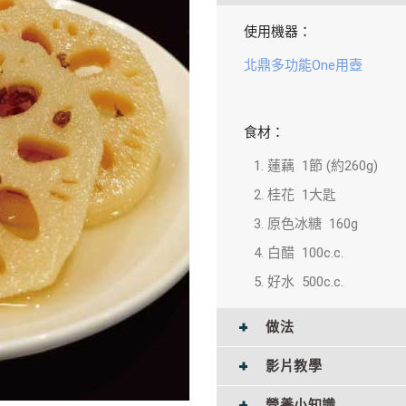
使用機器：
北鼎多功能One用壺
食材：
蓮藕 1節 (約260g)
桂花 1大匙
原色冰糖 160g
白醋 100c.c.
好水 500c.c.
做法
影片教學
營養小知識