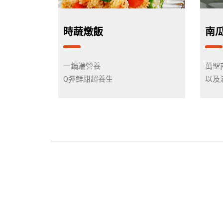
時蔬燉飯
南
一鍋端營養
萬聖
Q彈鮮甜超養生
以及