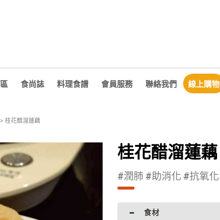
區
食尚誌
料理食譜
會員服務
聯絡我們
線上購物
>
桂花醋溜蓮藕
桂花醋溜蓮藕
#潤肺 #助消化 #抗氧化
食材