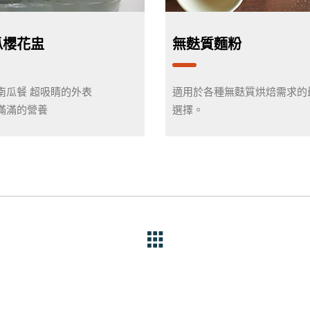
瓜櫻花盅
無麩質麵粉
南瓜餐 超吸睛的外表
適用於各種無麩質烘焙需求的
滿滿的營養
選擇。