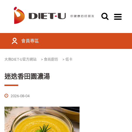
會員專區
大侑DIET-U官方網站
>
食尚廚坊
>
低卡
迷迭香田園濃湯
2026-08-04