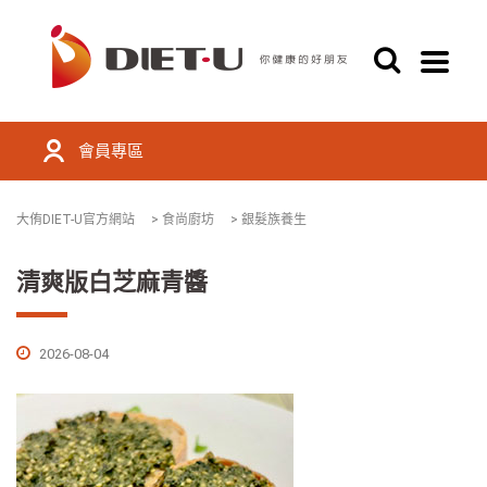
會員專區
大侑DIET-U官方網站
>
食尚廚坊
>
銀髮族養生
清爽版白芝麻青醬
2026-08-04