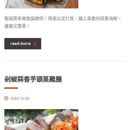
聖誕節來做聖誕樹吧！用南瓜泥打底，鋪上喜歡的蔬果海鮮，
健康又應景！
read more
剁椒蒜香芋頭蒸雞腿
2022-12-05