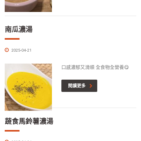
南瓜濃湯
2025-04-21
口感濃郁又滑順 全食物全營養😋
閱讀更多
蔬食馬鈴薯濃湯