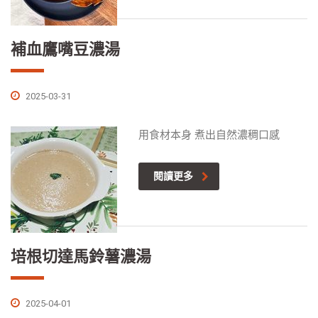
補血鷹嘴豆濃湯
2025-03-31
用食材本身 煮出自然濃稠口感
閱讀更多
培根切達馬鈴薯濃湯
2025-04-01