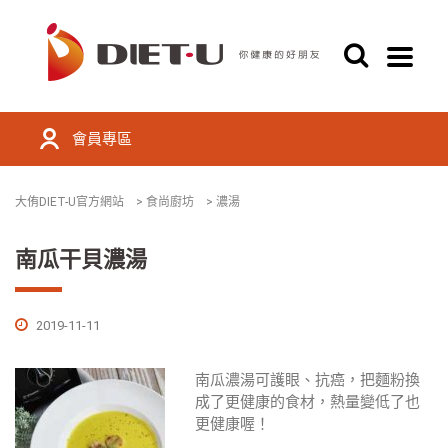
會員專區
大侑DIET-U官方網站
>
食尚廚坊
>
濃湯
南瓜干貝濃湯
2019-11-11
南瓜濃湯可護眼、抗癌，把麵粉換
成了更健康的食材，熱量變低了也
更健康喔！