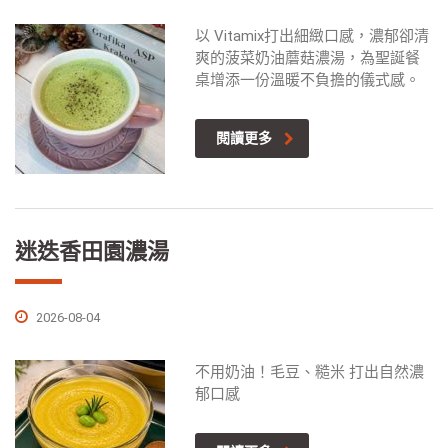
以 Vitamix打出細緻口感，濃郁卻清
爽的菠菜奶油蘑菇濃湯，為聖誕餐
桌增添一份溫暖不負擔的儀式感。
閱讀更多
迷迭香田園濃湯
2026-08-04
不用奶油！毛豆、糙米 打出自然濃
郁口感