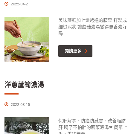
2022-04-21
美味蘑菇加上烘烤過的腰果 打製成
細緻泥狀 讓蘑菇濃湯變得更香濃好
喝
閱讀更多
洋蔥蘆筍濃湯
2022-08-15
保肝解毒、防癌防感冒、改善脂肪
肝 喝了不怕胖的蔬菜濃湯❤ 簡單上