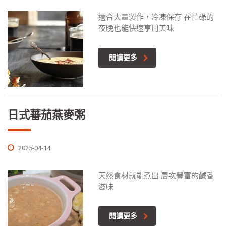
適合大量製作，冷凍保存 在忙碌的
夜晚也能快速享用美味
閱讀更多
日式蕃茄燕麥粥
2025-04-14
天然食材就能煮出 層次豐富的鹹香
滋味
閱讀更多