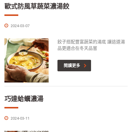
歐式防風草蔬菜濃湯餃
2024-03-07
餃子搭配豐富蔬菜的湯底 讓這道湯
品更適合在冬天品嘗
閱讀更多
巧達蛤蠣濃湯
2024-03-11