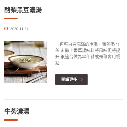
酪梨黑豆濃湯
2020-11-24
一道蛋白質滿滿的冷湯，熱熱喝也
美味 撒上香草調味料將風味更將提
升 很適合做為早午餐或是聚會用餐
點
閱讀更多
牛蒡濃湯