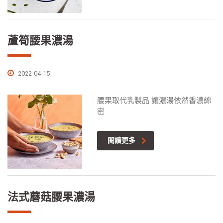
蘆筍腰果濃湯
2022-04-15
腰果取代乳製品 讓濃湯依然香濃綿
密
閱讀更多
法式蘑菇腰果濃湯