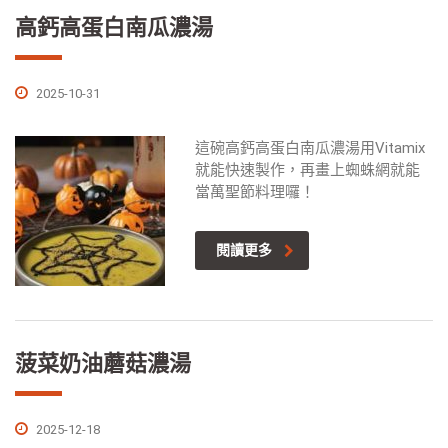
高鈣高蛋白南瓜濃湯
2025-10-31
這碗高鈣高蛋白南瓜濃湯用Vitamix
就能快速製作，再畫上蜘蛛網就能
當萬聖節料理囉！
閱讀更多
菠菜奶油蘑菇濃湯
2025-12-18