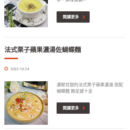
手，美味無窮~
閱讀更多
法式栗子蘋果濃湯佐蝴蝶麵
2022-10-24
濃郁甘甜的法式栗子蘋果濃湯 搭配
蝴蝶麵 飽足感十足
閱讀更多